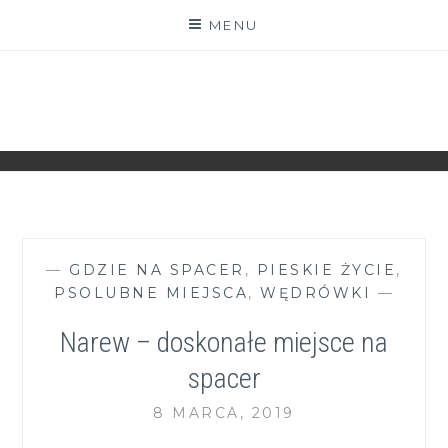
Skip
MENU
to
content
ZGRANESTADO.PL
FOTOGRAFICZNE ZAPISKI DNIA CODZIENNEGO
—
GDZIE NA SPACER
,
PIESKIE ŻYCIE
,
PSOLUBNE MIEJSCA
,
WĘDRÓWKI
—
Narew – doskonałe miejsce na
spacer
8 MARCA, 2019