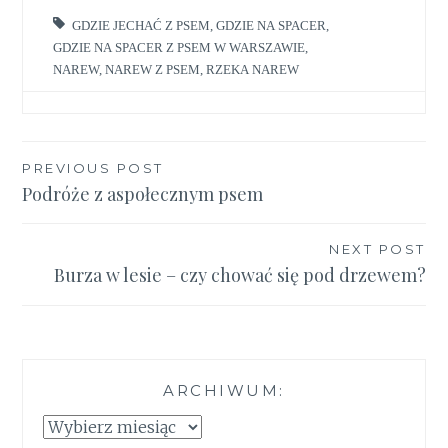
GDZIE JECHAĆ Z PSEM
,
GDZIE NA SPACER
,
GDZIE NA SPACER Z PSEM W WARSZAWIE
,
NAREW
,
NAREW Z PSEM
,
RZEKA NAREW
Nawigacja
PREVIOUS POST
Podróże z aspołecznym psem
wpisu
NEXT POST
Burza w lesie – czy chować się pod drzewem?
ARCHIWUM:
Archiwum: