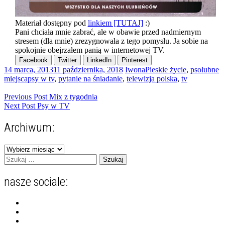
Materiał dostępny pod
linkiem [TUTAJ]
:)
Pani chciała mnie zabrać, ale w obawie przed nadmiernym
stresem (dla mnie) zrezygnowała z tego pomysłu. Ja sobie na
spokojnie obejrzałem panią w internetowej TV.
Facebook
Twitter
LinkedIn
Pinterest
14 marca, 2013
11 października, 2018
Iwona
Pieskie życie
,
psolubne
miejsca
psy w tv
,
pytanie na śniadanie
,
telewizja polska
,
tv
Nawigacja
Previous Post
Mix z tygodnia
Next Post
Psy w TV
wpisu
Archiwum:
Archiwum:
Szukaj:
nasze sociale:
Zobacz
profil
Zobacz
zgranestado
profil
Zobacz