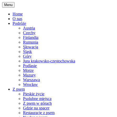
Skip
Menu
to
content
Home
O nas
Podróże
Austria
Czechy
Finlandia
Rumunia
Słowacja
Śląsk
Góry
Jura krakowsko-częstochowska
Podlasie
Morze
Mazury
Warszawa
Wrocław
Z psem
Pieskie życie
Psolubne miejsca
Z psem w górach
Gdzie na spacer
Restauracje z psem