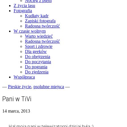
Nocleg z psem
Z życia lasu
Fotografia
Kudłaty kadr
Zapiski fotografa
Radosna twórczość
W czasie wolnym
Warto wiedzieć
Radosna twórczość
Sport i zdrowie
Dla geeków
Do obejrzenia
Do poczytania
Do pogrania
Do zjedzenia
Współpraca
—
Pieskie życie
,
psolubne miejsca
—
Fotograficzne zapiski dnia codziennego
zgranestado.pl
Pani w TiVi
14 marca, 2013
Ha! moja pani w telewizatorni dzisiaj była :)