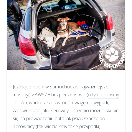
Jeżdżąc z psem w samochodzie najważniejsze
musi być ZAWSZE bezpieczeństwo (
o tym pisaliśmy
TUTAJ
), warto także zwrócić uwagę na wygodę
zarówno psa jak i kierowcy – średnio można skupić
się na prowadzeniu auta jak psiak skacze po
kierownicy (tak widzieliśmy takie przypadki).