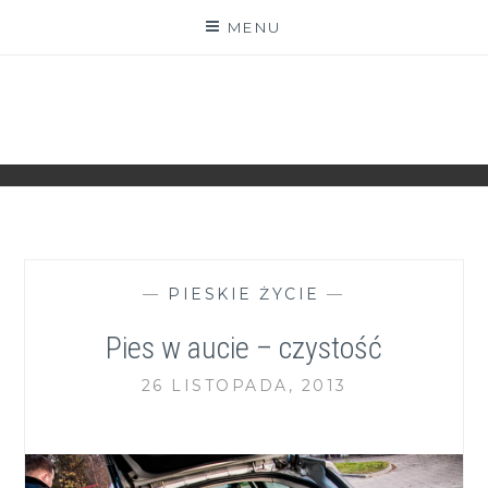
Skip
MENU
to
content
ZGRANESTADO.PL
FOTOGRAFICZNE ZAPISKI DNIA CODZIENNEGO
—
PIESKIE ŻYCIE
—
Pies w aucie – czystość
26 LISTOPADA, 2013