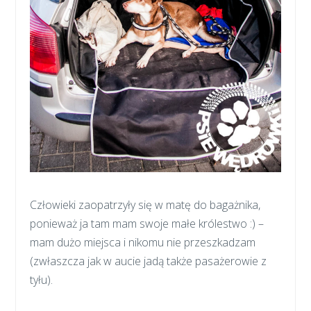
Człowieki zaopatrzyły się w matę do bagażnika,
ponieważ ja tam mam swoje małe królestwo :) –
mam dużo miejsca i nikomu nie przeszkadzam
(zwłaszcza jak w aucie jadą także pasażerowie z
tyłu).