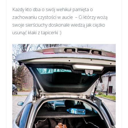
Każdy kto dba o swój wehikuł pamięta o
zachowaniu czystości w aucie – Ci którzy wożą
swoje sierściuchy doskonale wiedzą jak ciężko
usunąć kłaki z tapicerki :)