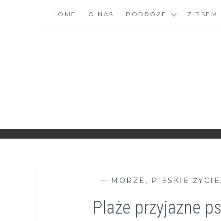
Skip
HOME
O NAS
PODRÓŻE
Z PSEM
to
content
ZGRANESTADO.PL
FOTOGRAFICZNE ZAPISKI DNIA CODZIENNEGO
—
MORZE
,
PIESKIE ŻYCIE
Plaże przyjazne 