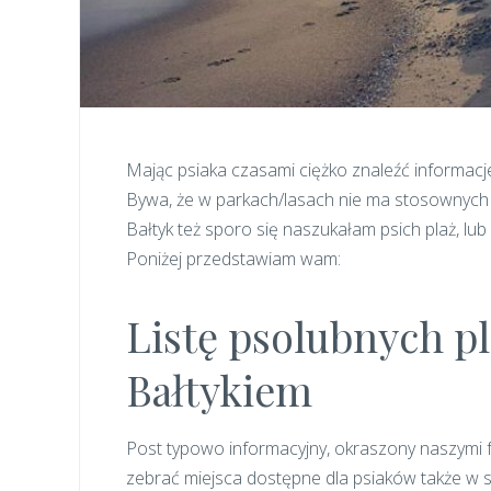
Mając psiaka czasami ciężko znaleźć informacj
Bywa, że w parkach/lasach nie ma stosownych in
Bałtyk też sporo się naszukałam psich plaż, l
Poniżej przedstawiam wam:
Listę psolubnych p
Bałtykiem
Post typowo informacyjny, okraszony naszymi f
zebrać miejsca dostępne dla psiaków także w s