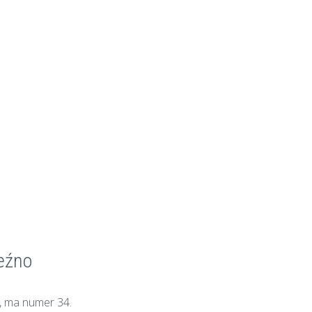
eźno
j, ma numer 34.