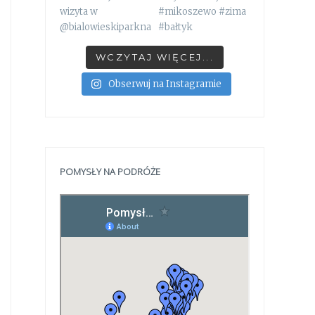
WCZYTAJ WIĘCEJ...
Obserwuj na Instagramie
POMYSŁY NA PODRÓŻE