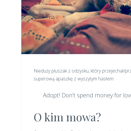
Nieduży pluszak z odzysku, który przejechał/p
superową apaszkę z wyszytym hasłem:
Adopt! Don’t spend money for lov
O kim mowa?