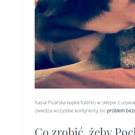
Kasia Pisarska kupiła futerko w sklepie z używ
zwiedza wszystkie kontynenty, bo
problem bezd
Co zrobić, żeby Poc