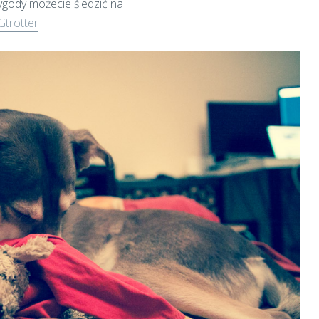
ygody możecie śledzić na
trotter