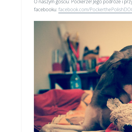
O naszym gościu: Pockerze! Jego podróże i prz
facebooku:
facebook.com/PockerthePolishDOG