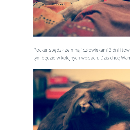
Pocker spędził ze mną i człowiekami 3 dni i t
tym będzie w kolejnych wpisach. Dziś chcę Wa