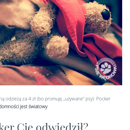
aną odzieżą za 4 zł (bo promuję „używane” psy). Pocker
omności jest światowy
.
ker Cię odwiedził?