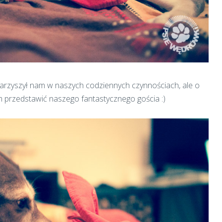
owarzyszył nam w naszych codziennych czynnościach, ale o
m przedstawić naszego fantastycznego gościa :)