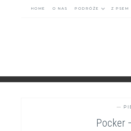
Skip
HOME
O NAS
PODRÓŻE
Z PSEM
to
content
ZGRANESTADO.PL
FOTOGRAFICZNE ZAPISKI DNIA CODZIENNEGO
—
PI
Pocker –