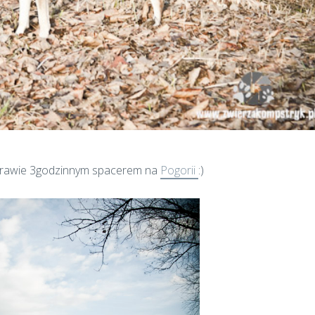
 prawie 3godzinnym spacerem na
Pogorii
:)