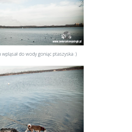
 wpląsał do wody goniąc ptaszyska :)