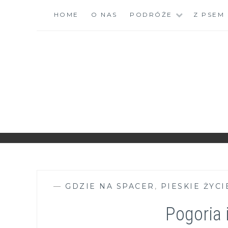
Skip
HOME
O NAS
PODRÓŻE
Z PSEM
to
content
ZGRANESTADO.PL
FOTOGRAFICZNE ZAPISKI DNIA CODZIENNEGO
—
GDZIE NA SPACER
,
PIESKIE ŻYCI
Pogoria 