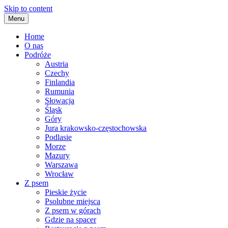
Skip to content
Menu
Home
O nas
Podróże
Austria
Czechy
Finlandia
Rumunia
Słowacja
Śląsk
Góry
Jura krakowsko-częstochowska
Podlasie
Morze
Mazury
Warszawa
Wrocław
Z psem
Pieskie życie
Psolubne miejsca
Z psem w górach
Gdzie na spacer