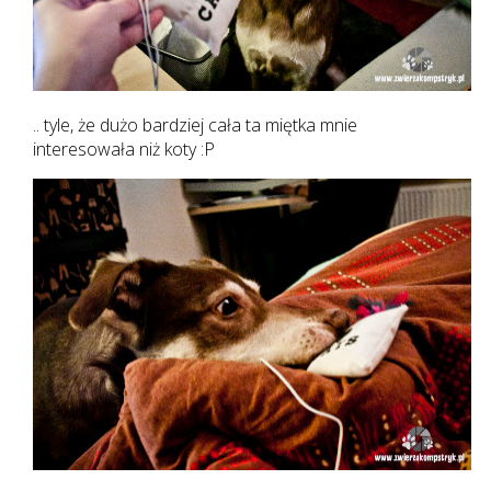
.. tyle, że dużo bardziej cała ta miętka mnie
interesowała niż koty :P