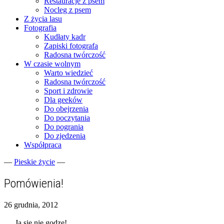
Restauracje z psem
Nocleg z psem
Z życia lasu
Fotografia
Kudłaty kadr
Zapiski fotografa
Radosna twórczość
W czasie wolnym
Warto wiedzieć
Radosna twórczość
Sport i zdrowie
Dla geeków
Do obejrzenia
Do poczytania
Do pogrania
Do zjedzenia
Współpraca
—
Pieskie życie
—
Fotograficzne zapiski dnia codziennego
zgranestado.pl
Pomówienia!
26 grudnia, 2012
Ja się nie godzę!