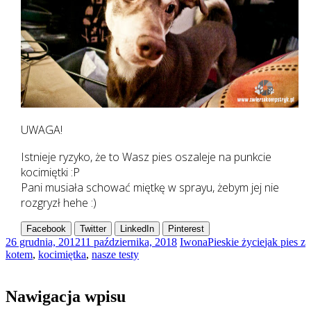
UWAGA!
Istnieje ryzyko, że to Wasz pies oszaleje na punkcie
kocimiętki :P
Pani musiała schować miętkę w sprayu, żebym jej nie
rozgryzł hehe :)
Facebook
Twitter
LinkedIn
Pinterest
26 grudnia, 2012
11 października, 2018
Iwona
Pieskie życie
jak pies z
kotem
,
kocimiętka
,
nasze testy
Nawigacja wpisu