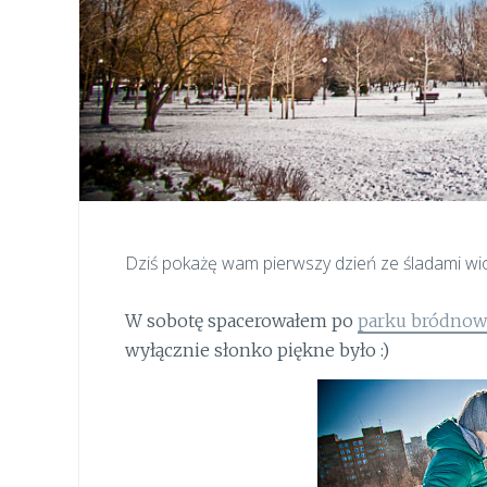
Dziś pokażę wam pierwszy dzień ze śladami wio
W sobotę spacerowałem po
parku bródno
wyłącznie słonko piękne było :)