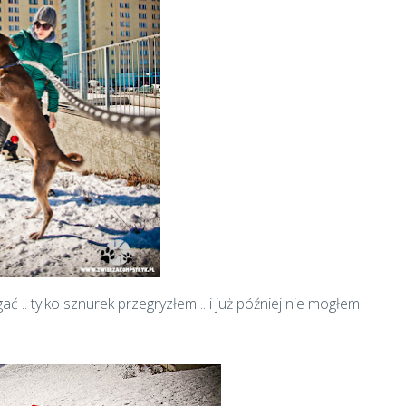
ć .. tylko sznurek przegryzłem .. i już później nie mogłem