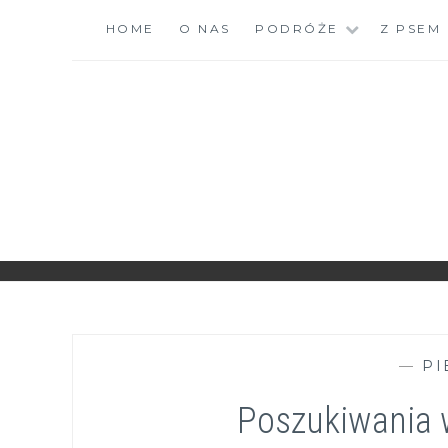
Skip
HOME
O NAS
PODRÓŻE
Z PSEM
to
content
ZGRANESTADO.PL
FOTOGRAFICZNE ZAPISKI DNIA CODZIENNEGO
—
PI
Poszukiwania w