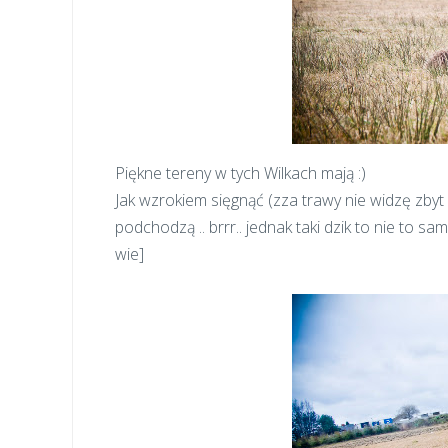
Piękne tereny w tych Wilkach mają :)
Jak wzrokiem sięgnąć (zza trawy nie widzę zbyt
podchodzą .. brrr.. jednak taki dzik to nie to s
wie]