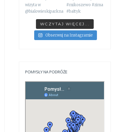
WCZYTAJ WIĘCEJ...
Obserwuj na Instagramie
POMYSŁY NA PODRÓŻE