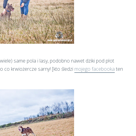
 wiele) same pola i lasy, podobno nawet dziki pod płot
amo co krwiożercze sarny! [kto śledzi
mojego facebooka
ten