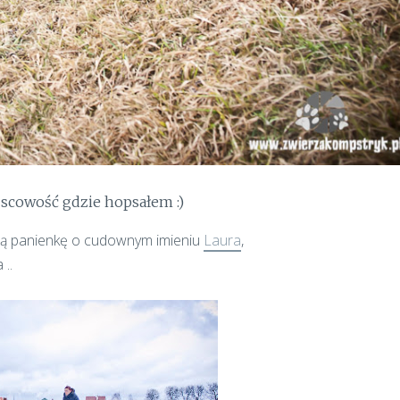
jscowość gdzie hopsałem :)
wą panienkę o cudownym imieniu
Laura
,
 ..