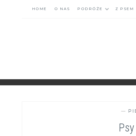
Skip
HOME
O NAS
PODRÓŻE
Z PSEM
to
content
ZGRANESTADO.PL
FOTOGRAFICZNE ZAPISKI DNIA CODZIENNEGO
—
PI
Psy