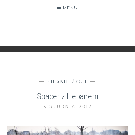
Skip
MENU
to
content
ZGRANESTADO.PL
FOTOGRAFICZNE ZAPISKI DNIA CODZIENNEGO
—
PIESKIE ŻYCIE
—
Spacer z Hebanem
3 GRUDNIA, 2012