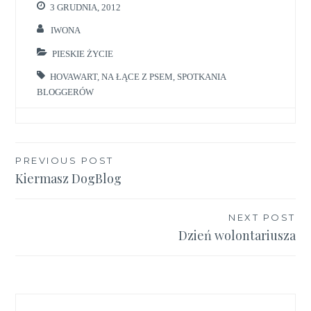
3 GRUDNIA, 2012
IWONA
PIESKIE ŻYCIE
HOVAWART
,
NA ŁĄCE Z PSEM
,
SPOTKANIA
BLOGGERÓW
Nawigacja
PREVIOUS POST
Kiermasz DogBlog
wpisu
NEXT POST
Dzień wolontariusza