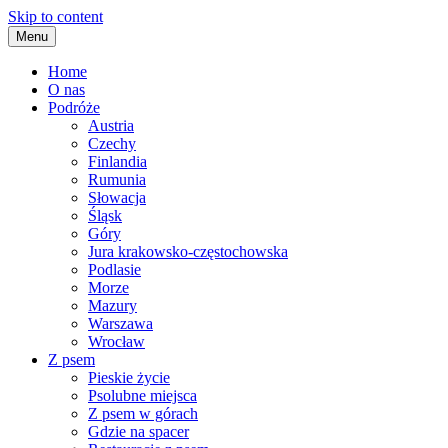
Skip to content
Menu
Home
O nas
Podróże
Austria
Czechy
Finlandia
Rumunia
Słowacja
Śląsk
Góry
Jura krakowsko-częstochowska
Podlasie
Morze
Mazury
Warszawa
Wrocław
Z psem
Pieskie życie
Psolubne miejsca
Z psem w górach
Gdzie na spacer