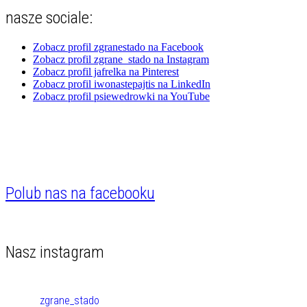
nasze sociale:
Zobacz profil zgranestado na Facebook
Zobacz profil zgrane_stado na Instagram
Zobacz profil jafrelka na Pinterest
Zobacz profil iwonastepajtis na LinkedIn
Zobacz profil psiewedrowki na YouTube
Polub nas na facebooku
Nasz instagram
zgrane_stado