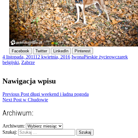
Facebook
Twitter
LinkedIn
Pinterest
4 listopada, 2011
12 kwietnia, 2016
Iwona
Pieskie życie
owczarek
belgijski
,
Zabrze
Nawigacja wpisu
Previous Post
długi weekend i ładna pogoda
Next Post
w Chudowie
Archiwum:
Archiwum:
Szukaj: