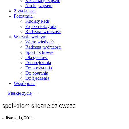
Restauracje z psem
Nocleg z psem
Z życia lasu
Fotografia
Kudłaty kadr
Zapiski fotografa
Radosna twórczość
W czasie wolnym
Warto wiedzieć
Radosna twórczość
Sport i zdrowie
Dla geeków
Do obejrzenia
Do poczytania
Do pogrania
Do zjedzenia
Współpraca
—
Pieskie życie
—
Fotograficzne zapiski dnia codziennego
zgranestado.pl
spotkałem śliczne dziewcze
4 listopada, 2011