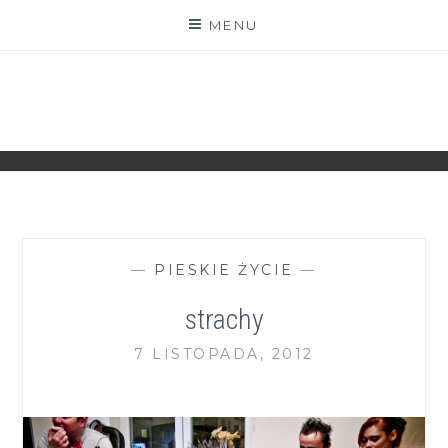
Skip
MENU
to
content
ZGRANESTADO.PL
FOTOGRAFICZNE ZAPISKI DNIA CODZIENNEGO
—
PIESKIE ŻYCIE
—
strachy
7 LISTOPADA, 2012