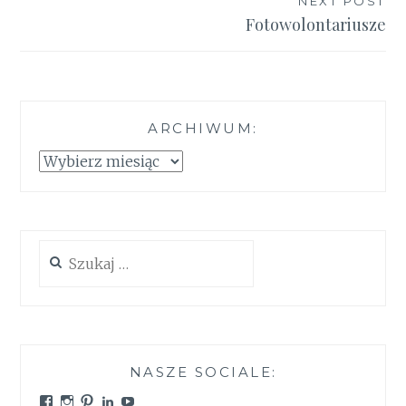
NEXT POST
Fotowolontariusze
ARCHIWUM:
Archiwum:
Szukaj:
NASZE SOCIALE:
Zobacz
Zobacz
Zobacz
Zobacz
Zobacz