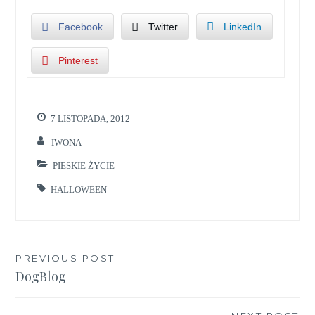
Facebook
Twitter
LinkedIn
Pinterest
7 LISTOPADA, 2012
IWONA
PIESKIE ŻYCIE
HALLOWEEN
Nawigacja
PREVIOUS POST
DogBlog
wpisu