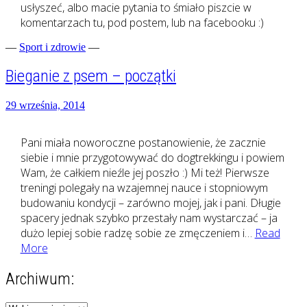
usłyszeć, albo macie pytania to śmiało piszcie w
komentarzach tu, pod postem, lub na facebooku :)
—
Sport i zdrowie
—
Bieganie z psem – początki
29 września, 2014
Pani miała noworoczne postanowienie, że zacznie
siebie i mnie przygotowywać do dogtrekkingu i powiem
Wam, że całkiem nieźle jej poszło :) Mi też! Pierwsze
treningi polegały na wzajemnej nauce i stopniowym
budowaniu kondycji – zarówno mojej, jak i pani. Długie
spacery jednak szybko przestały nam wystarczać – ja
dużo lepiej sobie radzę sobie ze zmęczeniem i…
Read
Bieganie
More
z
Archiwum:
psem
–