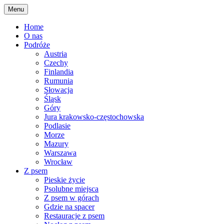
Skip
Menu
to
content
Home
O nas
Podróże
Austria
Czechy
Finlandia
Rumunia
Słowacja
Śląsk
Góry
Jura krakowsko-częstochowska
Podlasie
Morze
Mazury
Warszawa
Wrocław
Z psem
Pieskie życie
Psolubne miejsca
Z psem w górach
Gdzie na spacer
Restauracje z psem