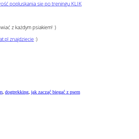
ość popluskania się po treningu KLIK
wiać z każdym psiakiem! :)
t.pl znajdziecie
:)
em
,
dogtrekking
,
jak zacząć biegać z psem