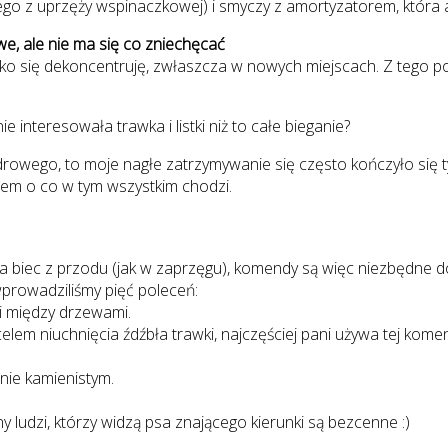
 uprzęży wspinaczkowej) i smyczy z amortyzatorem, która amor
we, ale nie ma się co zniechęcać
 się dekoncentruję, zwłaszcza w nowych miejscach. Z tego powo
e interesowała trawka i listki niż to całe bieganie?
odrowego, to moje nagłe zatrzymywanie się często kończyło się 
ałem o co w tym wszystkim chodzi.
 ma biec z przodu (jak w zaprzęgu), komendy są więc niezbędne 
prowadziliśmy pięć poleceń:
ali między drzewami.
em niuchnięcia źdźbła trawki, najczęściej pani używa tej komend
enie kamienistym.
 ludzi, którzy widzą psa znającego kierunki są bezcenne :)