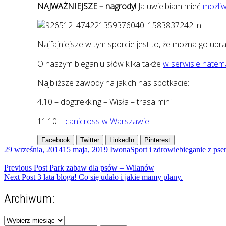
NAJWAŻNIEJSZE – nagrody!
Ja uwielbiam mieć
możliw
Najfajniejsze w tym sporcie jest to, że można go upra
O naszym bieganiu słów kilka także
w serwisie natema
Najbliższe zawody na jakich nas spotkacie:
4.10 – dogtrekking – Wisła – trasa mini
11.10 –
canicross w Warszawie
Facebook
Twitter
LinkedIn
Pinterest
29 września, 2014
15 maja, 2019
Iwona
Sport i zdrowie
bieganie z ps
Nawigacja
Previous Post
Park zabaw dla psów – Wilanów
Next Post
3 lata bloga! Co się udało i jakie mamy plany.
wpisu
Archiwum:
Archiwum: