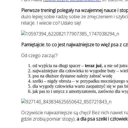
Pierwsze treningi polegały na wzajemnej nauce i st
dużo lepiej sobie radzę sobie ze zmęczeniem i szybci
relacje. I wiecie co? Udało się!
Pamiętajcie: to co jest najważniejsze to więź psa z c
Od czego zacząć?
od wyjścia na długi spacer –
teraz już
, a nie od jutra
najważniejsze dla człowieka to wygodne buty – wie
psu na dłuższe dystanse należy zabrać wodę
szelki – nigdy obroża – w przypadku mocniejszego 
dla wygody człowieka warto zaopatrzyć się w pas bi
jak pas to i smycz z amortyzatorem, zarówno dla wy
Oczywiście najważniejsze są chęci! Bez nich nawet na
gdzie zrobią pomiar stopy),
a dla psa szelki i człowi