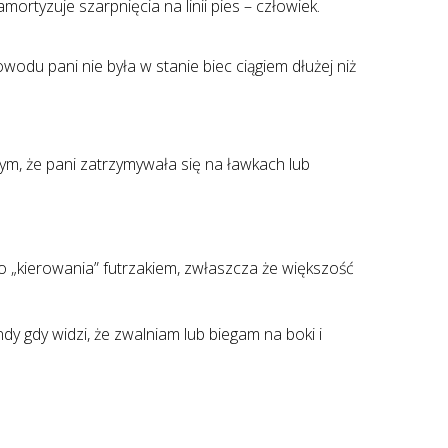
tyzuje szarpnięcia na linii pies – człowiek.
du pani nie była w stanie biec ciągiem dłużej niż
tym, że pani zatrzymywała się na ławkach lub
do „kierowania” futrzakiem, zwłaszcza że większość
y gdy widzi, że zwalniam lub biegam na boki i