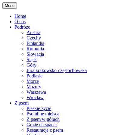
Skip
Menu
to
content
Home
O nas
Podróże
Austria
Czechy
Finlandia
Rumunia
Słowacja
Śląsk
Góry
Jura krakowsko-częstochowska
Podlasie
Morze
Mazury
Warszawa
Wrocław
Z psem
Pieskie życie
Psolubne miejsca
Z psem w górach
Gdzie na spacer
Restauracje z psem