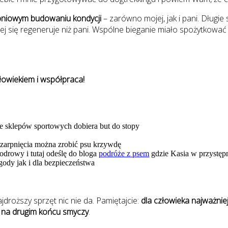
opniowym budowaniu kondycji
– zarówno mojej, jak i pani. Długi
ej się regeneruje niż pani. Wspólne bieganie miało spożytkować
złowiekiem i współpraca!
le sklepów sportowych dobiera but do stopy
szarpnięcia można zrobić psu krzywdę
odrowy i tutaj odeślę do bloga
podróże z psem
gdzie Kasia w przystępn
gody jak i dla bezpieczeństwa
jdroższy sprzęt nic nie da. Pamiętajcie:
dla człowieka najważni
ek na drugim końcu smyczy
.