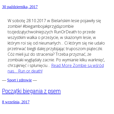
30 października, 2017
W sobotę 28.10.2017 w Bielańskim lesie pojawiły się
zombie! #biegambojakprzyjdązombie
tozjedzątychwolniejszych RunOrDeath to przede
wszystkim walka o przeżycie, w skażonym lesie, w
którym roi się od nieumarłych… Ci którym się nie udało
przetrwać biegli dalej przybijając truposzom piąteczki.
Cóż mieli już do stracenia? Trzeba przyznać, że
zombiaki wyglądały zacnie. Po wymianie kilku warknięć,
chrząknięć i splunięciu…
Read More
Zombie są wśród
nas… Run or death!
—
Sport i zdrowie
—
Początki biegania z psem
8 września, 2017