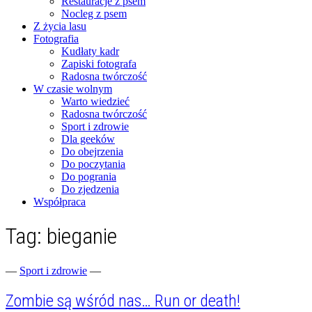
Restauracje z psem
Nocleg z psem
Z życia lasu
Fotografia
Kudłaty kadr
Zapiski fotografa
Radosna twórczość
W czasie wolnym
Warto wiedzieć
Radosna twórczość
Sport i zdrowie
Dla geeków
Do obejrzenia
Do poczytania
Do pogrania
Do zjedzenia
Współpraca
Tag:
bieganie
Fotograficzne zapiski dnia codziennego
zgranestado.pl
—
Sport i zdrowie
—
Zombie są wśród nas… Run or death!