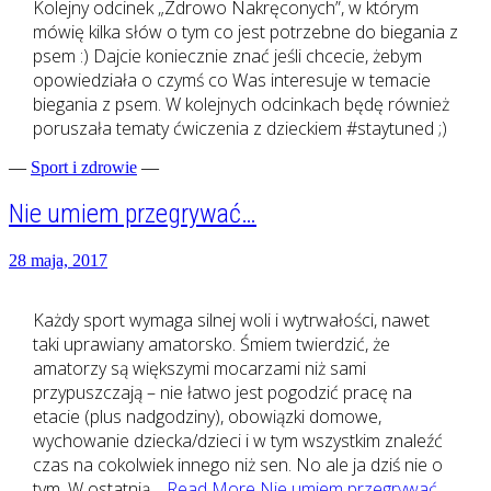
Kolejny odcinek „Zdrowo Nakręconych”, w którym
mówię kilka słów o tym co jest potrzebne do biegania z
psem :) Dajcie koniecznie znać jeśli chcecie, żebym
opowiedziała o czymś co Was interesuje w temacie
biegania z psem. W kolejnych odcinkach będę również
poruszała tematy ćwiczenia z dzieckiem #staytuned ;)
—
Sport i zdrowie
—
Nie umiem przegrywać…
28 maja, 2017
Każdy sport wymaga silnej woli i wytrwałości, nawet
taki uprawiany amatorsko. Śmiem twierdzić, że
amatorzy są większymi mocarzami niż sami
przypuszczają – nie łatwo jest pogodzić pracę na
etacie (plus nadgodziny), obowiązki domowe,
wychowanie dziecka/dzieci i w tym wszystkim znaleźć
czas na cokolwiek innego niż sen. No ale ja dziś nie o
tym. W ostatnią…
Read More
Nie umiem przegrywać…