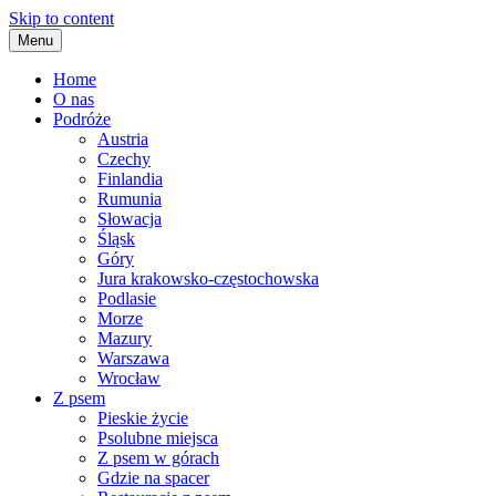
Skip to content
Menu
Home
O nas
Podróże
Austria
Czechy
Finlandia
Rumunia
Słowacja
Śląsk
Góry
Jura krakowsko-częstochowska
Podlasie
Morze
Mazury
Warszawa
Wrocław
Z psem
Pieskie życie
Psolubne miejsca
Z psem w górach
Gdzie na spacer