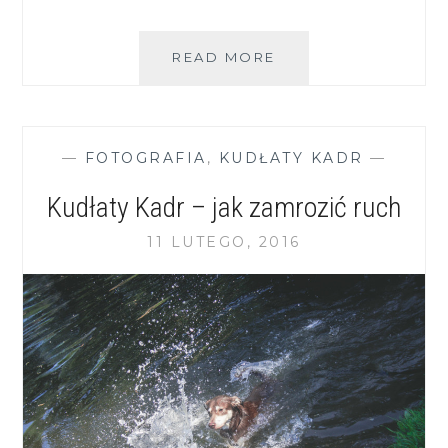
KUDŁATY
READ MORE
KADR
–
ZŁOTA
GODZINA
—
FOTOGRAFIA
,
KUDŁATY KADR
—
Kudłaty Kadr – jak zamrozić ruch
11 LUTEGO, 2016