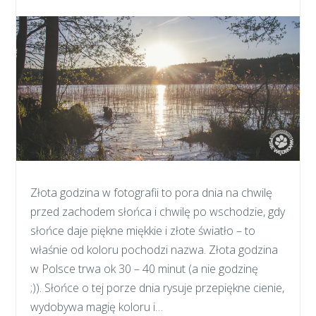
Złota godzina w fotografii to pora dnia na chwilę
przed zachodem słońca i chwilę po wschodzie, gdy
słońce daje piękne miękkie i złote światło – to
właśnie od koloru pochodzi nazwa. Złota godzina
w Polsce trwa ok 30 – 40 minut (a nie godzinę
;)). Słońce o tej porze dnia rysuje przepiękne cienie,
wydobywa magię koloru i…