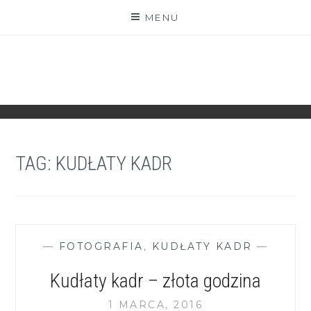
Skip
MENU
to
content
ZGRANESTADO.PL
FOTOGRAFICZNE ZAPISKI DNIA CODZIENNEGO
TAG:
KUDŁATY KADR
—
FOTOGRAFIA
,
KUDŁATY KADR
—
Kudłaty kadr – złota godzina
1 MARCA, 2016