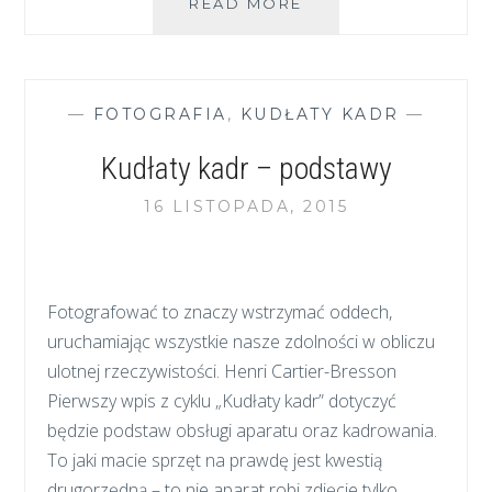
KUDŁATY
READ MORE
KADR
–
JAK
ZAMROZIĆ
—
FOTOGRAFIA
,
KUDŁATY KADR
—
RUCH
Kudłaty kadr – podstawy
16 LISTOPADA, 2015
Fotografować to znaczy wstrzymać oddech,
uruchamiając wszystkie nasze zdolności w obliczu
ulotnej rzeczywistości. Henri Cartier-Bresson
Pierwszy wpis z cyklu „Kudłaty kadr” dotyczyć
będzie podstaw obsługi aparatu oraz kadrowania.
To jaki macie sprzęt na prawdę jest kwestią
drugorzędną – to nie aparat robi zdjęcie tylko