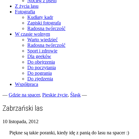
Nocleg z psem
Z życia lasu
Fotografia
Kudłaty kadr
Zapiski fotografa
Radosna twórczość
W czasie wolnym
Warto wiedzieć
Radosna twórczość
Sport i zdrowie
Dla geeków
Do obejrzenia
Do poczytania
Do pogrania
Do zjedzenia
Współpraca
—
Gdzie na spacer
,
Pieskie życie
,
Śląsk
—
Fotograficzne zapiski dnia codziennego
zgranestado.pl
Zabrzański las
10 listopada, 2012
Piękne są takie poranki, kiedy idę z panią do lasu na spacer :)