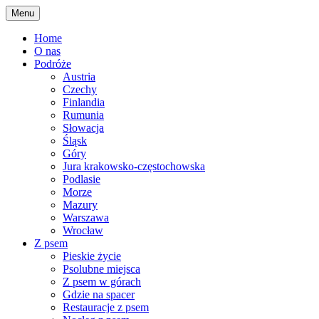
Skip
Menu
to
content
Home
O nas
Podróże
Austria
Czechy
Finlandia
Rumunia
Słowacja
Śląsk
Góry
Jura krakowsko-częstochowska
Podlasie
Morze
Mazury
Warszawa
Wrocław
Z psem
Pieskie życie
Psolubne miejsca
Z psem w górach
Gdzie na spacer
Restauracje z psem