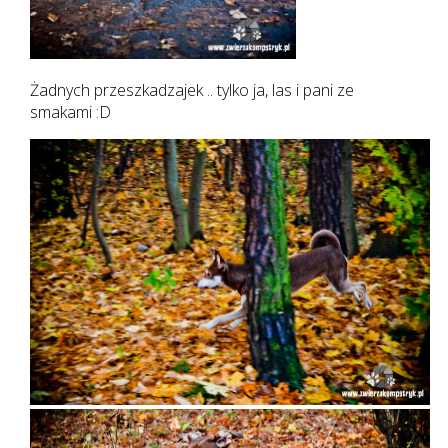
Żadnych przeszkadzajek .. tylko ja, las i pani ze
smakami :D