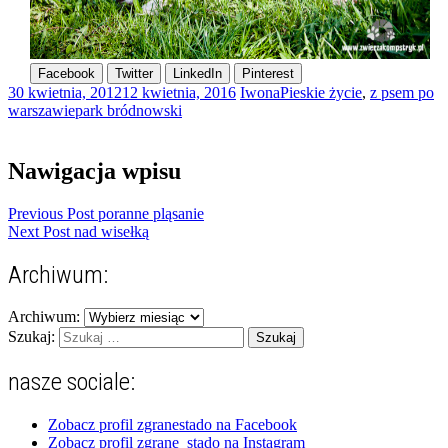
Facebook
Twitter
LinkedIn
Pinterest
30 kwietnia, 2012
12 kwietnia, 2016
Iwona
Pieskie życie
,
z psem po
warszawie
park bródnowski
Nawigacja wpisu
Previous Post
poranne pląsanie
Next Post
nad wisełką
Archiwum:
Archiwum:
Szukaj:
nasze sociale:
Zobacz profil zgranestado na Facebook
Zobacz profil zgrane_stado na Instagram