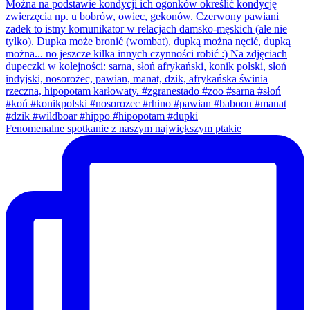
Fenomenalne spotkanie z naszym największym ptakie