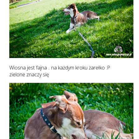
Wiosna jest fajna .. na każdym kroku żarełko :P
zielone znaczy się