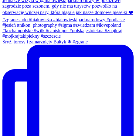
Śryż, torosy i zamarznięty Bałtyk ❄ #zgrane