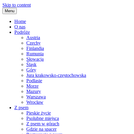
Skip to content
Menu
Home
O nas
Podróże
Austria
Czechy
Finlandia
Rumunia
Słowacja
Śląsk
Góry
Jura krakowsko-częstochowska
Podlasie
Morze
Mazury
Warszawa
Wrocław
Z psem
Pieskie życie
Psolubne miejsca
Z psem w górach
Gdzie na spacer