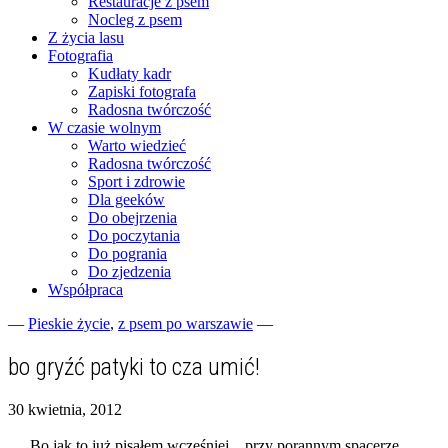
Restauracje z psem
Nocleg z psem
Z życia lasu
Fotografia
Kudłaty kadr
Zapiski fotografa
Radosna twórczość
W czasie wolnym
Warto wiedzieć
Radosna twórczość
Sport i zdrowie
Dla geeków
Do obejrzenia
Do poczytania
Do pogrania
Do zjedzenia
Współpraca
—
Pieskie życie
,
z psem po warszawie
—
Fotograficzne zapiski dnia codziennego
zgranestado.pl
bo gryźć patyki to cza umić!
30 kwietnia, 2012
Bo jak to już pisałem wcześniej .. przy porannym spacerze,