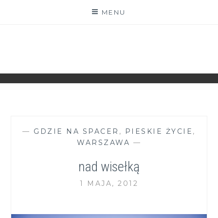
Skip
MENU
to
content
ZGRANESTADO.PL
FOTOGRAFICZNE ZAPISKI DNIA CODZIENNEGO
—
GDZIE NA SPACER
,
PIESKIE ŻYCIE
,
WARSZAWA
—
nad wisełką
1 MAJA, 2012