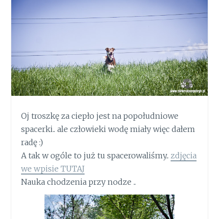
Oj troszkę za ciepło jest na popołudniowe
spacerki.. ale człowieki wodę miały więc dałem
radę :)
A tak w ogóle to już tu spacerowaliśmy..
zdjęcia
we wpisie TUTAJ
Nauka chodzenia przy nodze ..