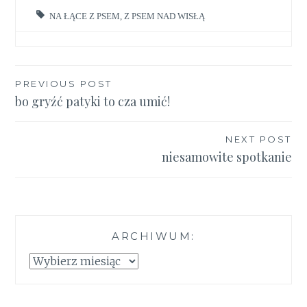
NA ŁĄCE Z PSEM
,
Z PSEM NAD WISŁĄ
Nawigacja
PREVIOUS POST
bo gryźć patyki to cza umić!
wpisu
NEXT POST
niesamowite spotkanie
ARCHIWUM:
Archiwum: