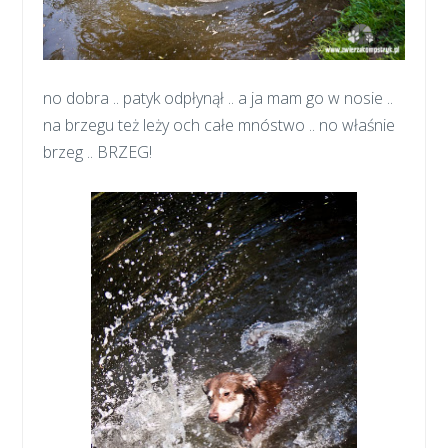
no dobra .. patyk odpłynął .. a ja mam go w nosie ..
na brzegu też leży och całe mnóstwo .. no właśnie
brzeg .. BRZEG!