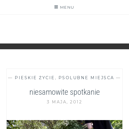
Skip
MENU
to
content
ZGRANESTADO.PL
FOTOGRAFICZNE ZAPISKI DNIA CODZIENNEGO
—
PIESKIE ŻYCIE
,
PSOLUBNE MIEJSCA
—
niesamowite spotkanie
3 MAJA, 2012