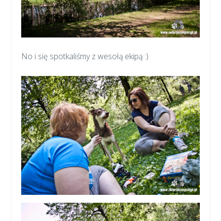
No i się spotkaliśmy z wesołą ekipą :)