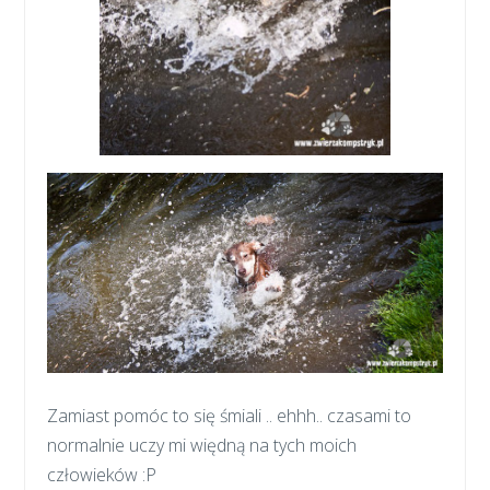
Zamiast pomóc to się śmiali .. ehhh.. czasami to
normalnie uczy mi więdną na tych moich
człowieków :P