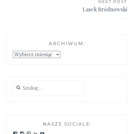
NEXT POST
Lasek Bródnowski
ARCHIWUM:
Archiwum:
Szukaj:
NASZE SOCIALE:
Zobacz
Zobacz
Zobacz
Zobacz
Zobacz