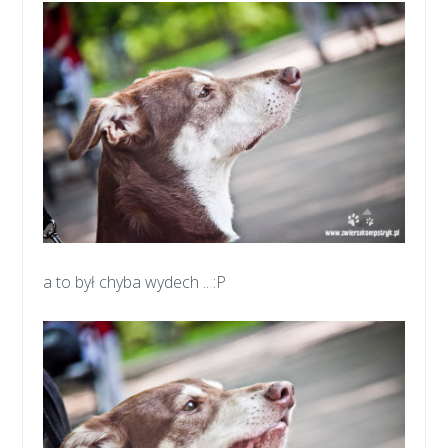
a to był chyba wydech .. :P