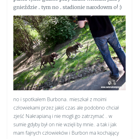
gnieździe .. tym no .. stadionie narodowm o! :)
no i spotkałem Burbona.. mieszkał z moimi
człowiekami przez jakiś czas ale podobno chciał
zjeść Nakrapianą i nie mogli go zatrzymać .. w
sumie gdyby był on nie wzięli by mnie.. a tak i jak
mam fajnych człowieków i Burbon ma kochający