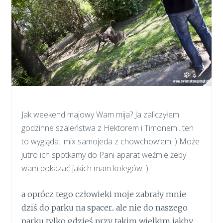
Jak weekend majowy Wam mija? Ja zaliczyłem
godzinne szaleństwa z Hektorem i Timonem.. ten
to wygląda.. mix samojeda z chowchow’em :) Może
jutro ich spotkamy do Pani aparat weźmie żeby
wam pokazać jakich mam kolegów :)
a oprócz tego człowieki moje zabrały mnie
dziś do parku na spacer.. ale nie do naszego
parku tylko gdzieś przy takim wielkim jakby