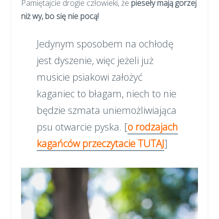
Pamiętajcie drogie człowieki, że
pieseły mają gorzej
niż wy, bo się nie pocą!
Jedynym sposobem na ochłodę
jest dyszenie, więc jeżeli już
musicie psiakowi założyć
kaganiec to błagam, niech to nie
będzie szmata uniemożliwiająca
psu otwarcie pyska. [
o rodzajach
kagańców przeczytacie TUTAJ
]