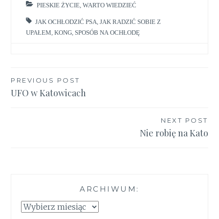
PIESKIE ŻYCIE
,
WARTO WIEDZIEĆ
JAK OCHŁODZIĆ PSA
,
JAK RADZIĆ SOBIE Z
UPAŁEM
,
KONG
,
SPOSÓB NA OCHŁODĘ
Nawigacja
PREVIOUS POST
UFO w Katowicach
wpisu
NEXT POST
Nie robię na Kato
ARCHIWUM:
Archiwum: