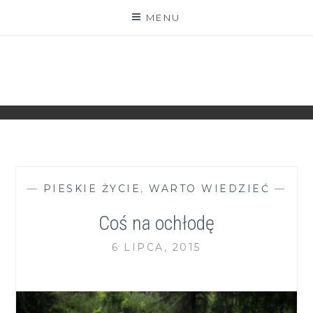
Skip
MENU
to
content
ZGRANESTADO.PL
FOTOGRAFICZNE ZAPISKI DNIA CODZIENNEGO
—
PIESKIE ŻYCIE
,
WARTO WIEDZIEĆ
—
Coś na ochłodę
6 LIPCA, 2015