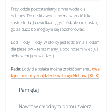
Przy lodzie pozostaniemy: zimna woda dla
ochłody. Do miski z wodą można wrzucić kilka
kostek lodu. Ja uwielbiam gryźć lód, ale nie dostaję
go za dużo bo mógłbym się rozchorować.
Lód … lody … lody! W stolicy jest lodziarnia z lodami
dla piesełów – teraz mamy ją pod nosem, więc już
niebawem ją odwiedzę :)
Rada:
Lody dla psiaka można zrobić samemu,
dwa
fajne przepisy znajdziecie na blogu Hebana [KLIK]
.
Pamiętaj
Nawet w chłodnym domu zwierz