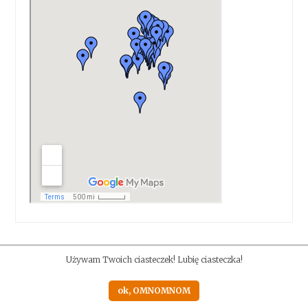
Używam Twoich ciasteczek! Lubię ciasteczka!
ok, OMNOMNOM
Proudly powered by WordPress
|
Theme: Anissa by
AlienWP
.