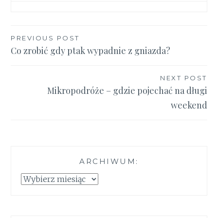
Nawigacja
PREVIOUS POST
Co zrobić gdy ptak wypadnie z gniazda?
wpisu
NEXT POST
Mikropodróże – gdzie pojechać na długi
weekend
ARCHIWUM:
Archiwum: