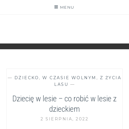
Skip
MENU
to
content
ZGRANESTADO.PL
FOTOGRAFICZNE ZAPISKI DNIA CODZIENNEGO
—
DZIECKO
,
W CZASIE WOLNYM
,
Z ŻYCIA
LASU
—
Dziecię w lesie – co robić w lesie z
dzieckiem
2 SIERPNIA, 2022