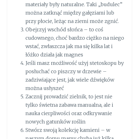
materiały były naturalne. Taki „budulec”
można zatknąć między gałęziami lub
przy płocie, leżąc na ziemi może zgnić.
Obejrzyj wschód słońca – to coś
cudownego, choć bardzo ciężko na niego
wstać, zwłaszcza jak ma się kilka lat i
łóżko działa jak magnes
Jeśli masz możliwość użyj stetoskopu by
posłuchać co piszczy w drzewie –
zadziwiające jest, jak wiele dźwięków
można usłyszeć
Zacznij prowadzić zielnik, to jest nie
tylko świetna zabawa manualna, ale i
nauka cierpliwości oraz odkrywanie
nowych gatunków roślin
Stwórz swoją kolekcję kamieni – w
naszym domu mamy chyba już kilka