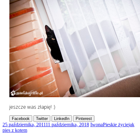
jeszcze was złapię! :)
Facebook
Twitter
LinkedIn
Pinterest
25 października, 2011
11 października, 2018
Iwona
Pieskie życie
jak
pies z kotem