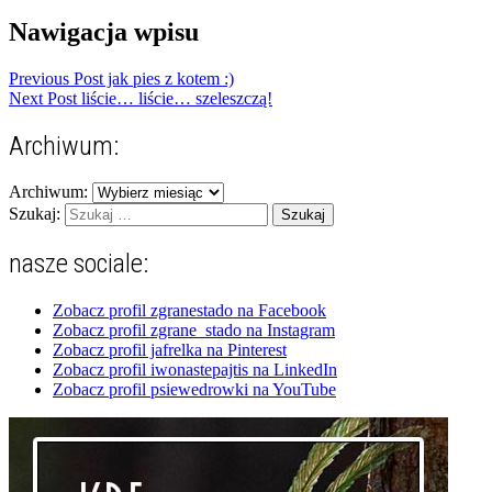
Nawigacja wpisu
Previous Post
jak pies z kotem :)
Next Post
liście… liście… szeleszczą!
Archiwum:
Archiwum:
Szukaj:
nasze sociale:
Zobacz profil zgranestado na Facebook
Zobacz profil zgrane_stado na Instagram
Zobacz profil jafrelka na Pinterest
Zobacz profil iwonastepajtis na LinkedIn
Zobacz profil psiewedrowki na YouTube