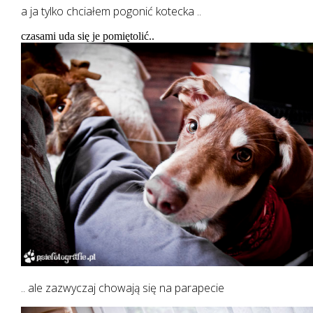
a ja tylko chciałem pogonić kotecka ..
czasami uda się je pomiętolić..
.. ale zazwyczaj chowają się na parapecie