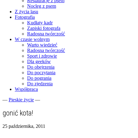
Restauracje z psem
Nocleg z psem
Z życia lasu
Fotografia
Kudłaty kadr
Zapiski fotografa
Radosna twórczość
W czasie wolnym
Warto wiedzieć
Radosna twórczość
Sport i zdrowie
Dla geeków
Do obejrzenia
Do poczytania
Do pogrania
Do zjedzenia
Współpraca
—
Pieskie życie
—
Fotograficzne zapiski dnia codziennego
zgranestado.pl
gonić kota!
25 października, 2011