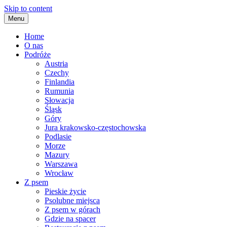
Skip to content
Menu
Home
O nas
Podróże
Austria
Czechy
Finlandia
Rumunia
Słowacja
Śląsk
Góry
Jura krakowsko-częstochowska
Podlasie
Morze
Mazury
Warszawa
Wrocław
Z psem
Pieskie życie
Psolubne miejsca
Z psem w górach
Gdzie na spacer