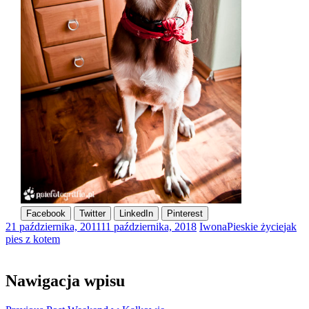
Facebook
Twitter
LinkedIn
Pinterest
21 października, 2011
11 października, 2018
Iwona
Pieskie życie
jak
pies z kotem
Nawigacja wpisu