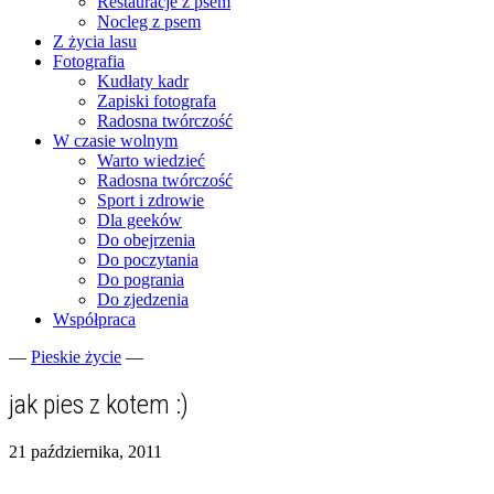
Restauracje z psem
Nocleg z psem
Z życia lasu
Fotografia
Kudłaty kadr
Zapiski fotografa
Radosna twórczość
W czasie wolnym
Warto wiedzieć
Radosna twórczość
Sport i zdrowie
Dla geeków
Do obejrzenia
Do poczytania
Do pogrania
Do zjedzenia
Współpraca
—
Pieskie życie
—
Fotograficzne zapiski dnia codziennego
zgranestado.pl
jak pies z kotem :)
21 października, 2011