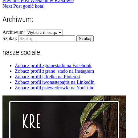
Previous Post
Weekend w Kałkowie
Next Post
gonić kota!
Archiwum:
Archiwum:
Szukaj:
nasze sociale:
Zobacz profil zgranestado na Facebook
Zobacz profil zgrane_stado na Instagram
Zobacz profil jafrelka na Pinterest
Zobacz profil iwonastepajtis na LinkedIn
Zobacz profil psiewedrowki na YouTube