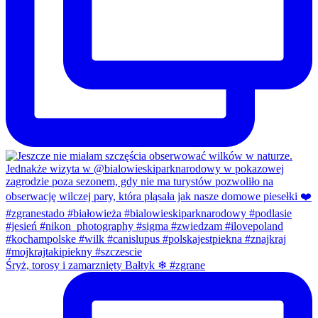
Śryż, torosy i zamarznięty Bałtyk ❄ #zgrane