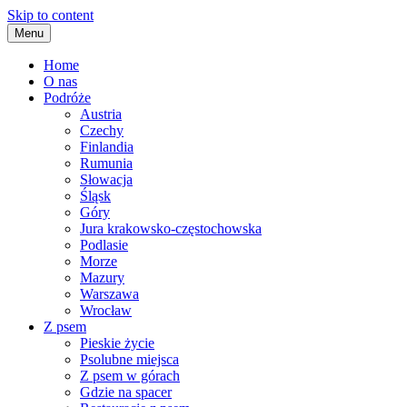
Skip to content
Menu
Home
O nas
Podróże
Austria
Czechy
Finlandia
Rumunia
Słowacja
Śląsk
Góry
Jura krakowsko-częstochowska
Podlasie
Morze
Mazury
Warszawa
Wrocław
Z psem
Pieskie życie
Psolubne miejsca
Z psem w górach
Gdzie na spacer