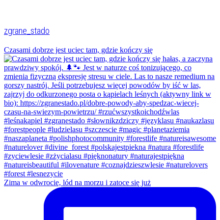
zgrane_stado
Czasami dobrze jest uciec tam, gdzie kończy się
Zima w odwrocie, lód na morzu i zatoce się już