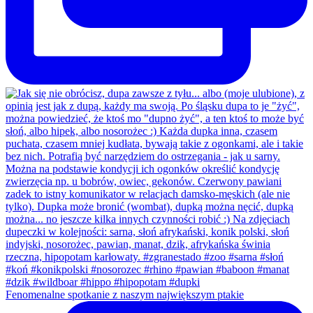
Fenomenalne spotkanie z naszym największym ptakie