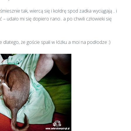
miesznie tak, wiercą się i kołdrę spod zadka wyciągają .. i
 udało mi się dopiero rano.. a po chwili człowieki się
 dlatego, że goście spali w łóżku a moi na podłodze :)