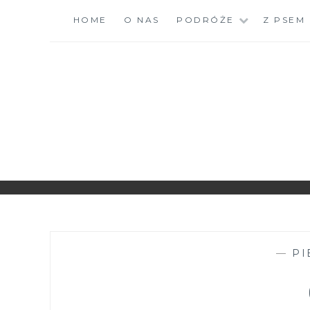
Skip
HOME
O NAS
PODRÓŻE
Z PSEM
to
content
ZGRANESTADO.PL
FOTOGRAFICZNE ZAPISKI DNIA CODZIENNEGO
—
PI