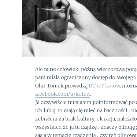
Ale fajne człowieki późną wieczorową porą n
pani miała ograniczony dostęp do swojego 
Ola i Tomek prowadzą
DT u 7 kotów
, możn
facebook.com/u7kotow
.
Ja oczywiście musiałem poinformować po s
ich lubią, to mają się mieć na baczności ..
zebrałem za brak kultury.. ok racja, należał
wszystkich że ja tu rządzę .. znaczy pilnuję ;
aaa a w temacie rządzenia .. czy też pilnowan