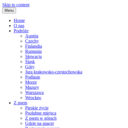
Skip to content
Menu
Home
O nas
Podróże
Austria
Czechy
Finlandia
Rumunia
Słowacja
Śląsk
Góry
Jura krakowsko-częstochowska
Podlasie
Morze
Mazury
Warszawa
Wrocław
Z psem
Pieskie życie
Psolubne miejsca
Z psem w górach
Gdzie na spacer