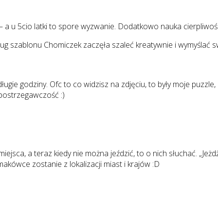
a u 5cio latki to spore wyzwanie. Dodatkowo nauka cierpliwości
ług szablonu Chomiczek zaczęła szaleć kreatywnie i wymyślać s
ługie godziny. Ofc to co widzisz na zdjęciu, to były moje puzzle
spostrzegawczość :)
jsca, a teraz kiedy nie można jeździć, to o nich słuchać. „Je
kówce zostanie z lokalizacji miast i krajów :D