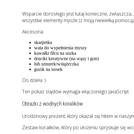
Wsparcie dorosłego jest tutaj konieczne, zwłaszcza, że
wszystkie elementy myszki (z moją niewielką pomocą)
Akcesoria:
skarpetka
wata do wypełnienia myszy
kawałki filcu na uszka
druciki kreatywne (na wąsy i gon)
lub sznurek/wstążeczka
guzik na nosek
Do dzieła :)
Ten pokaz slajdów wymaga włączonego JavaScript.
Obrazki z wodnych koralików
Urodzinowy prezent, który okazał się hitem w naszy
Zestaw koralików, który po ułożeniu spryskuje się wodą