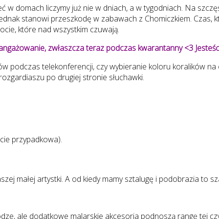
ieć w domach liczymy już nie w dniach, a w tygodniach. Na szczę
jednak stanowi przeszkodę w zabawach z Chomiczkiem. Czas, któ
ocie, które nad wszystkim czuwają.
zaangażowanie, zwłaszcza teraz podczas kwarantanny <3 Jesteś
w podczas telekonferencji, czy wybieranie koloru koralików na 
ozgardiaszu po drugiej stronie słuchawki.
icie przypadkowa).
szej małej artystki. A od kiedy mamy sztalugę i podobrazia to s
e, ale dodatkowe malarskie akcesoria podnoszą rangę tej czynn