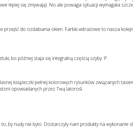
lowe lepiej się zmywają). No ale powaga sytuacji wymagała szc
przejść do ozdabiania okien. Farbki witrażowe to nasza kolejna
uki, bo później staja się integralną częścią szyby :P
e własnej książeczki pełnej kolorowych rysunków związanych ta
torii opowiadanych przez Twą latorośl.
o to, by nudy nie było. Dostarczyły nam produkty na wykonanie s