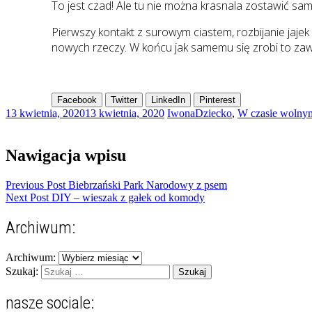
To jest czad! Ale tu nie można krasnala zostawić sam
Pierwszy kontakt z surowym ciastem, rozbijanie jaje
nowych rzeczy. W końcu jak samemu się zrobi to zaw
Facebook
Twitter
LinkedIn
Pinterest
13 kwietnia, 2020
13 kwietnia, 2020
Iwona
Dziecko
,
W czasie wolny
Nawigacja wpisu
Previous Post
Biebrzański Park Narodowy z psem
Next Post
DIY – wieszak z gałek od komody
Archiwum:
Archiwum:
Szukaj:
nasze sociale: