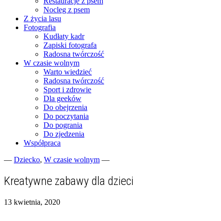
Restauracje z psem
Nocleg z psem
Z życia lasu
Fotografia
Kudłaty kadr
Zapiski fotografa
Radosna twórczość
W czasie wolnym
Warto wiedzieć
Radosna twórczość
Sport i zdrowie
Dla geeków
Do obejrzenia
Do poczytania
Do pogrania
Do zjedzenia
Współpraca
—
Dziecko
,
W czasie wolnym
—
Fotograficzne zapiski dnia codziennego
zgranestado.pl
Kreatywne zabawy dla dzieci
13 kwietnia, 2020