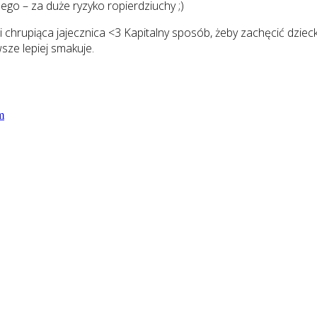
ego – za duże ryzyko ropierdziuchy ;)
k i chrupiąca jajecznica <3 Kapitalny sposób, żeby zachęcić dz
sze lepiej smakuje.
m