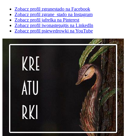
Zobacz profil zgranestado na Facebook
Zobacz profil zgrane_stado na Instagram
Zobacz profil jafrelka na Pinterest
Zobacz profil iwonastepajtis na LinkedIn
Zobacz profil psiewedrowki na YouTube