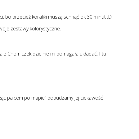
, bo przecież koraliki muszą schnąć ok 30 minut :D
woje zestawy kolorystyczne.
, ale Chomiczek dzielnie mi pomagała układać. I tu
żdżąc palcem po mapie” pobudzamy jej ciekawość