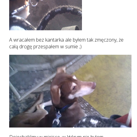
A wracałem bez kantarka ale byłem tak zmęczony, że
całą drogę przespałem w sumie ;)
Dojechaliśmy w miejsce, w którym nie byłem..