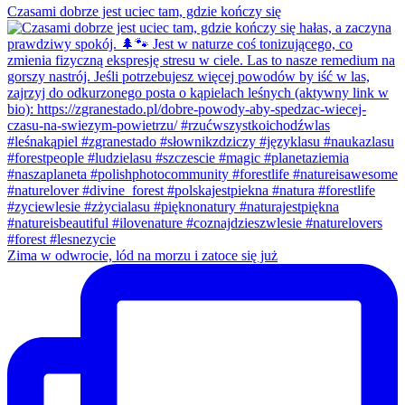
Czasami dobrze jest uciec tam, gdzie kończy się
Zima w odwrocie, lód na morzu i zatoce się już