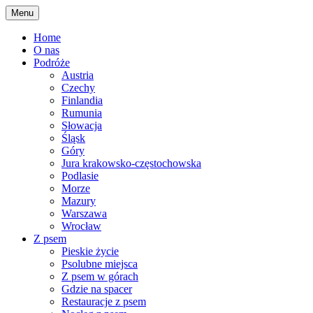
Skip
Menu
to
content
Home
O nas
Podróże
Austria
Czechy
Finlandia
Rumunia
Słowacja
Śląsk
Góry
Jura krakowsko-częstochowska
Podlasie
Morze
Mazury
Warszawa
Wrocław
Z psem
Pieskie życie
Psolubne miejsca
Z psem w górach
Gdzie na spacer
Restauracje z psem