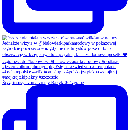
Śryż, torosy i zamarznięty Bałtyk ❄ #zgrane