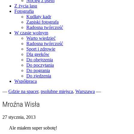
Nocleg z psem
Z życia lasu
Fotografia
Kudłaty kadr
Zapiski fotografa
Radosna twórczość
W czasie wolnym
Warto wiedzieć
Radosna twórczość
Sport i zdrowie
Dla geeków
Do obejrzenia
Do poczytania
Do pogrania
Do zjedzenia
Współpraca
—
Gdzie na spacer
,
psolubne miejsca
,
Warszawa
—
Fotograficzne zapiski dnia codziennego
zgranestado.pl
Mroźna Wisła
27 stycznia, 2013
Ale miałem super sobotę!