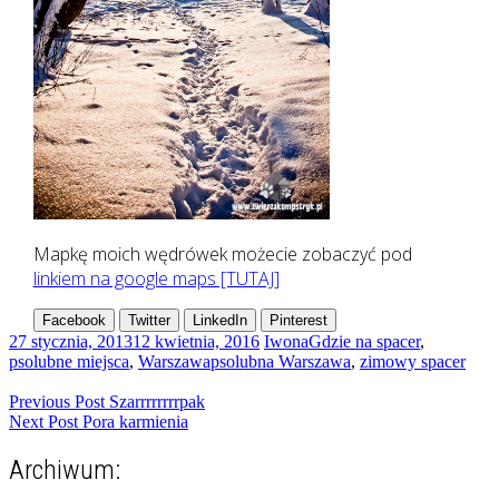
Mapkę moich wędrówek możecie zobaczyć pod
linkiem na google maps [TUTAJ]
Facebook
Twitter
LinkedIn
Pinterest
27 stycznia, 2013
12 kwietnia, 2016
Iwona
Gdzie na spacer
,
psolubne miejsca
,
Warszawa
psolubna Warszawa
,
zimowy spacer
Nawigacja
Previous Post
Szarrrrrrrrpak
Next Post
Pora karmienia
wpisu
Archiwum: