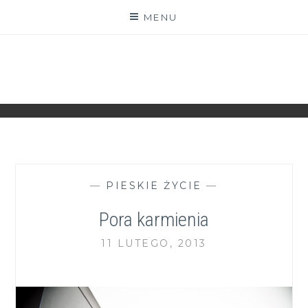
Skip
MENU
to
content
ZGRANESTADO.PL
FOTOGRAFICZNE ZAPISKI DNIA CODZIENNEGO
—
PIESKIE ŻYCIE
—
Pora karmienia
11 LUTEGO, 2013