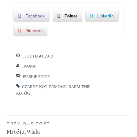
Facebook
Twitter
LinkedIn
Pinterest
11 LUTEGO, 2013
IWONA
PIESKIE ŻYCIE
CZARNY KOT
,
DOMOWE
,
KARMIENIE
KOTÓW
Nawigacja
PREVIOUS POST
Mroźna Wisła
wpisu