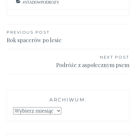
#STADOWPODROZY
Nawigacja
PREVIOUS POST
Rok spacerów po lesie
wpisu
NEXT POST
Podróże z aspołecznym psem
ARCHIWUM:
Archiwum: