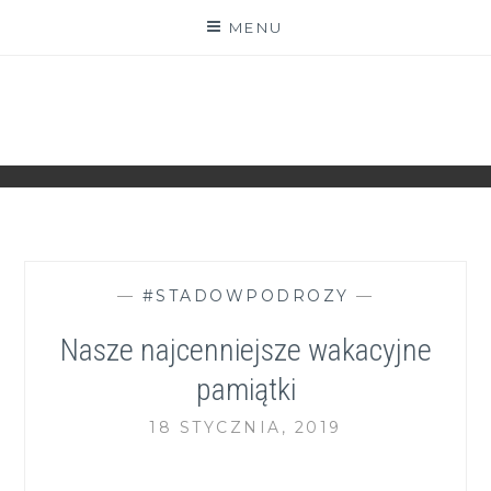
Skip
MENU
to
content
ZGRANESTADO.PL
FOTOGRAFICZNE ZAPISKI DNIA CODZIENNEGO
—
#STADOWPODROZY
—
Nasze najcenniejsze wakacyjne
pamiątki
18 STYCZNIA, 2019