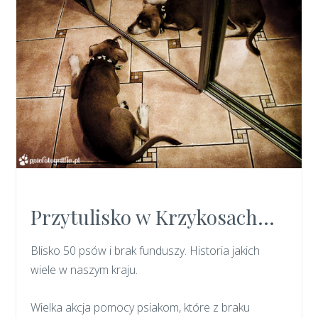
Przytulisko w Krzykosach…
Blisko 50 psów i brak funduszy. Historia jakich
wiele w naszym kraju.
Wielka akcja pomocy psiakom, które z braku