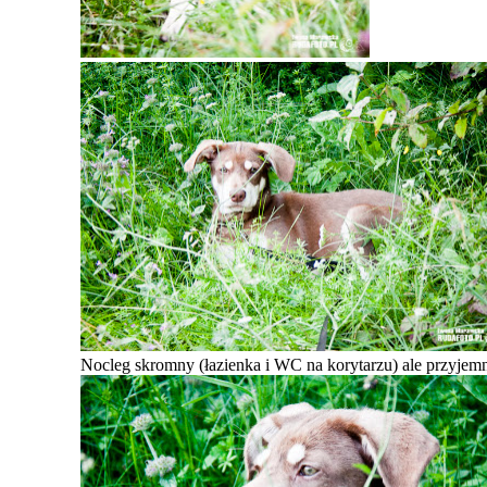
Nocleg skromny (łazienka i WC na korytarzu) ale przyjemn