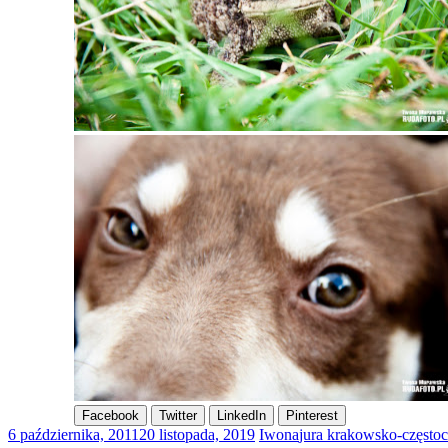
Facebook
Twitter
LinkedIn
Pinterest
6 października, 2011
20 listopada, 2019
Iwona
jura krakowsko-często