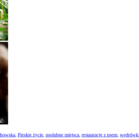
chowska
,
Pieskie życie
,
psolubne miejsca
,
restauracje z psem
,
wędrówk