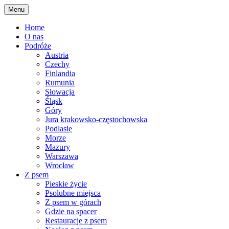
Skip
Menu
to
content
Home
O nas
Podróże
Austria
Czechy
Finlandia
Rumunia
Słowacja
Śląsk
Góry
Jura krakowsko-częstochowska
Podlasie
Morze
Mazury
Warszawa
Wrocław
Z psem
Pieskie życie
Psolubne miejsca
Z psem w górach
Gdzie na spacer
Restauracje z psem