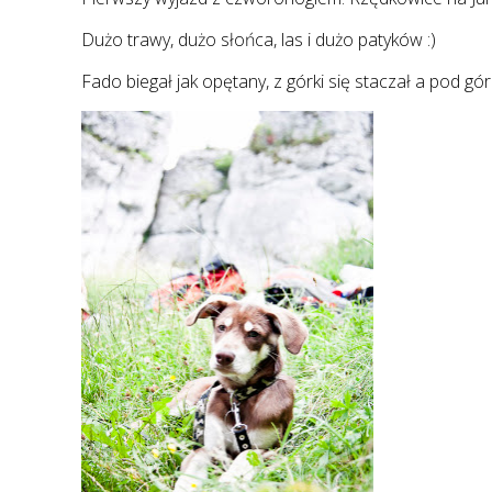
Dużo trawy, dużo słońca, las i dużo patyków :)
Fado biegał jak opętany, z górki się staczał a pod g