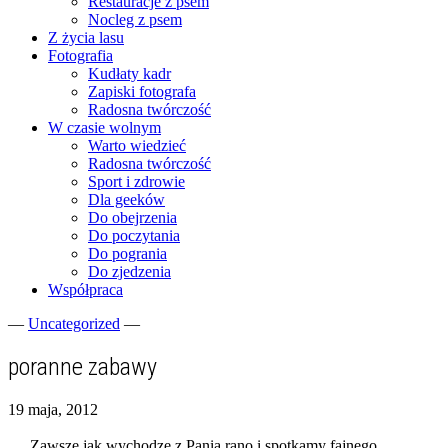
Restauracje z psem
Nocleg z psem
Z życia lasu
Fotografia
Kudłaty kadr
Zapiski fotografa
Radosna twórczość
W czasie wolnym
Warto wiedzieć
Radosna twórczość
Sport i zdrowie
Dla geeków
Do obejrzenia
Do poczytania
Do pogrania
Do zjedzenia
Współpraca
—
Uncategorized
—
Fotograficzne zapiski dnia codziennego
zgranestado.pl
poranne zabawy
19 maja, 2012
Zawsze jak wychodze z Panią rano i spotkamy fajnego