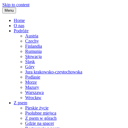
Skip to content
Menu
Home
O nas
Podróże
Austria
Czechy
Finlandia
Rumunia
Słowacja
Śląsk
Góry
Jura krakowsko-częstochowska
Podlasie
Morze
Mazury
Warszawa
Wrocław
Z psem
Pieskie życie
Psolubne miejsca
Z psem w górach
Gdzie na spacer