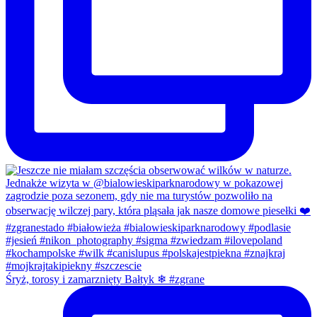
Śryż, torosy i zamarznięty Bałtyk ❄ #zgrane