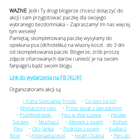
WAŻNE
: Jeśli i Ty drogi blogerze chcesz dołączyć do
akcji i sam przygotować paczkę dla swojego
wybranego bezdomniaka – Zapraszamy! Im nas więcej,
tym weselej!
Pamiętaj, skompletowaną paczkę wysyłamy do
opiekuna psa (dt/hoteliku) na własny koszt : do 3 dni
od skompletowania paczki. Blogerze, zrób proszę
zdjęcie ofiarowanych darów i umieść je na swoim
fanpage’u bądź swoim blogu.
Link do wydarzenia na FB [KLIK]
Organizatorami akcji są:
• Futra Specjalnej Troski
•
Co pies na to?
•
Wymarzony pies
•
Przez świat z labradorem
•
PsieWędrówki
•
Pies w Warszawie
•
Pieskie
Sprawy
•
Niuchacz
•
Aktywni z psami
•
Bohun
Pies
•
Oto Janka
•
Podróże z psem
•
Kudłacz
Blog
• U
rlopnaetacie.pl
•
Heart Chakra
•
Pies do