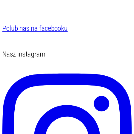
LinkedIn
na
YouTube
Polub nas na facebooku
Nasz instagram