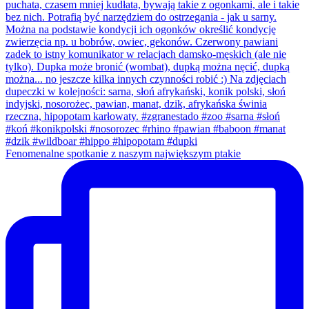
Fenomenalne spotkanie z naszym największym ptakie