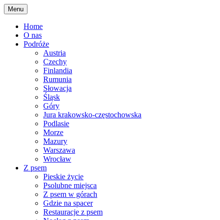
Skip
Menu
to
content
Home
O nas
Podróże
Austria
Czechy
Finlandia
Rumunia
Słowacja
Śląsk
Góry
Jura krakowsko-częstochowska
Podlasie
Morze
Mazury
Warszawa
Wrocław
Z psem
Pieskie życie
Psolubne miejsca
Z psem w górach
Gdzie na spacer
Restauracje z psem