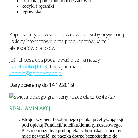
szarpaki, piłki, inne mocne zabawki
kocyki i ręczniki
legowiska
Zapraszamy do wsparcia zarówno osoby prywatne jak
i sklepy internetowe oraz producentów karm i
akcesoriów dla psów.
Jeśli chcesz coś podarować pisz na naszym
Facebooku [KLIK]
lub ślijcie maila:
kontakt@zgranestado.pl
Dary zbieramy do 14.12.2015!
REGULAMIN AKCJI
Bloger wybiera bezdomnego psiaka przebywającego
pod opieką Fundacji/hoteliku/domu tymczasowego.
Pies nie może być pod opieką schroniska – chcemy
mieć pewność, że paczka dotrze bezpośrednio do