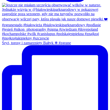
Śryż, torosy i zamarznięty Bałtyk ❄ #zgrane