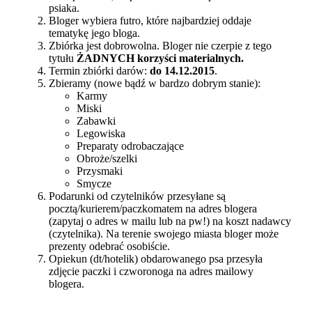
psiaka.
Bloger wybiera futro, które najbardziej oddaje
tematykę jego bloga.
Zbiórka jest dobrowolna. Bloger nie czerpie z tego
tytułu
ŻADNYCH korzyści materialnych.
Termin zbiórki darów:
do 14.12.2015
.
Zbieramy (nowe bądź w bardzo dobrym stanie):
Karmy
Miski
Zabawki
Legowiska
Preparaty odrobaczające
Obroże/szelki
Przysmaki
Smycze
Podarunki od czytelników przesyłane są
pocztą/kurierem/paczkomatem na adres blogera
(zapytaj o adres w mailu lub na pw!) na koszt nadawcy
(czytelnika). Na terenie swojego miasta bloger może
prezenty odebrać osobiście.
Opiekun (dt/hotelik) obdarowanego psa przesyła
zdjęcie paczki i czworonoga na adres mailowy
blogera.