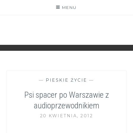
Skip
MENU
to
content
ZGRANESTADO.PL
FOTOGRAFICZNE ZAPISKI DNIA CODZIENNEGO
—
PIESKIE ŻYCIE
—
Psi spacer po Warszawie z
audioprzewodnikiem
20 KWIETNIA, 2012