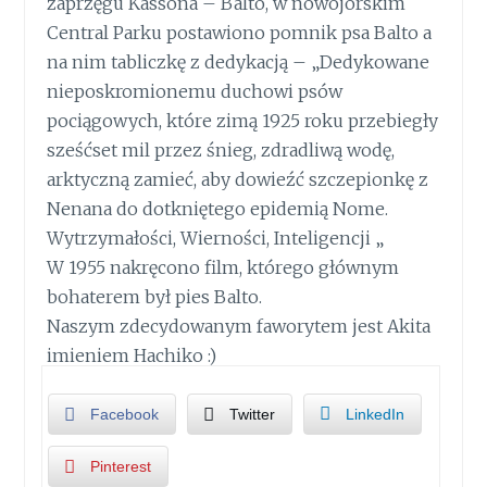
zaprzęgu Kassona – Balto, w nowojorskim
Central Parku postawiono pomnik psa Balto a
na nim tabliczkę z dedykacją – „Dedykowane
nieposkromionemu duchowi psów
pociągowych, które zimą 1925 roku przebiegły
sześćset mil przez śnieg, zdradliwą wodę,
arktyczną zamieć, aby dowieźć szczepionkę z
Nenana do dotkniętego epidemią Nome.
Wytrzymałości, Wierności, Inteligencji „
W 1955 nakręcono film, którego głównym
bohaterem był pies Balto.
Naszym zdecydowanym faworytem jest Akita
imieniem Hachiko :)
Facebook
Twitter
LinkedIn
Pinterest