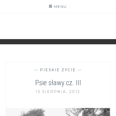
Skip
MENU
to
content
ZGRANESTADO.PL
FOTOGRAFICZNE ZAPISKI DNIA CODZIENNEGO
—
PIESKIE ŻYCIE
—
Psie sławy cz. III
15 SIERPNIA, 2012