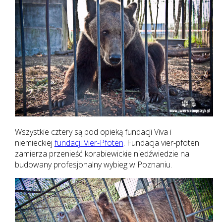
Wszystkie cztery są pod opieką fundacji Viva i
niemieckiej
fundacji Vier-Pfoten
. Fundacja vier-pfoten
zamierza przenieść korabiewickie niedźwiedzie na
budowany profesjonalny wybieg w Poznaniu.