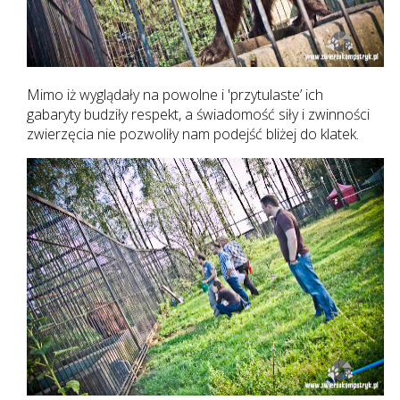
Mimo iż wyglądały na powolne i 'przytulaste’ ich
gabaryty budziły respekt, a świadomość siły i zwinności
zwierzęcia nie pozwoliły nam podejść bliżej do klatek.