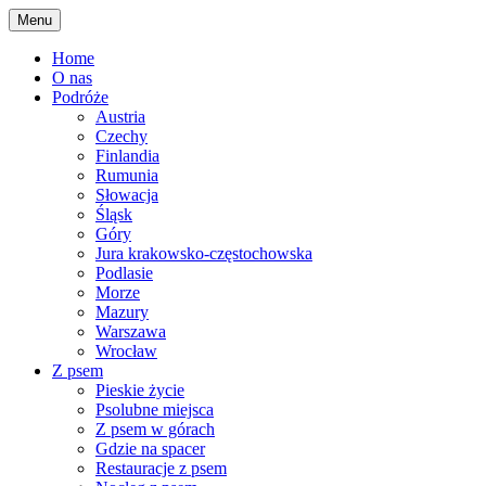
Skip
Menu
to
content
Home
O nas
Podróże
Austria
Czechy
Finlandia
Rumunia
Słowacja
Śląsk
Góry
Jura krakowsko-częstochowska
Podlasie
Morze
Mazury
Warszawa
Wrocław
Z psem
Pieskie życie
Psolubne miejsca
Z psem w górach
Gdzie na spacer
Restauracje z psem