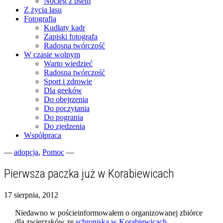
Nocleg z psem
Z życia lasu
Fotografia
Kudłaty kadr
Zapiski fotografa
Radosna twórczość
W czasie wolnym
Warto wiedzieć
Radosna twórczość
Sport i zdrowie
Dla geeków
Do obejrzenia
Do poczytania
Do pogrania
Do zjedzenia
Współpraca
—
adopcja
,
Pomoc
—
Fotograficzne zapiski dnia codziennego
zgranestado.pl
Pierwsza paczka już w Korabiewicach
17 sierpnia, 2012
Niedawno w pościeinformowałem o organizowanej zbiórce
dla zwierzaków ze
schroniska w Korabiewicach
.