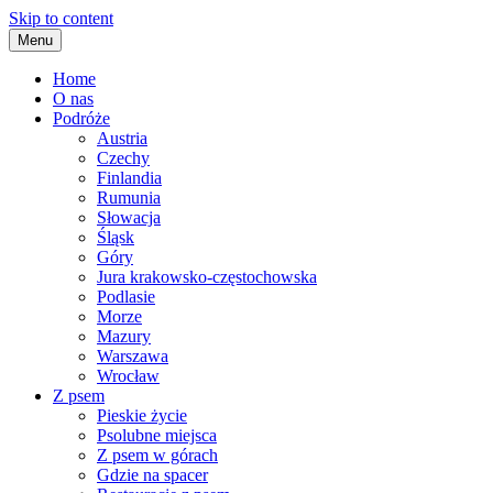
Skip to content
Menu
Home
O nas
Podróże
Austria
Czechy
Finlandia
Rumunia
Słowacja
Śląsk
Góry
Jura krakowsko-częstochowska
Podlasie
Morze
Mazury
Warszawa
Wrocław
Z psem
Pieskie życie
Psolubne miejsca
Z psem w górach
Gdzie na spacer