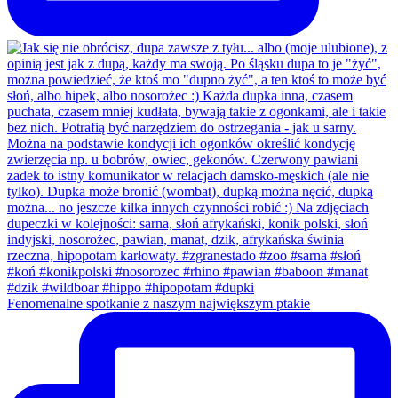
Fenomenalne spotkanie z naszym największym ptakie