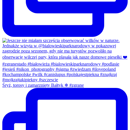
Śryż, torosy i zamarznięty Bałtyk ❄ #zgrane