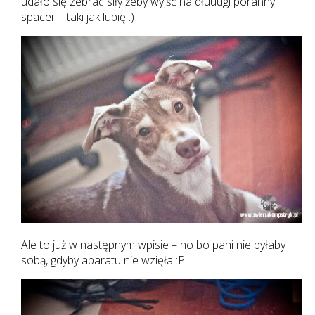
udało się zebrać siły żeby wyjść na dłuuugi poranny
spacer – taki jak lubię :)
Ale to już w następnym wpisie – no bo pani nie byłaby
sobą, gdyby aparatu nie wzięła :P