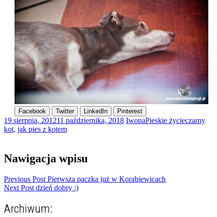
Facebook
Twitter
LinkedIn
Pinterest
19 sierpnia, 2012
11 października, 2018
Iwona
Pieskie życie
czarny
kot
,
jak pies z kotem
Nawigacja wpisu
Previous Post
Pierwsza paczka już w Korabiewicach
Next Post
dzień dobry :)
Archiwum: