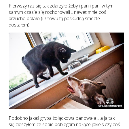
Pierwszy raz się tak zdarzyło żeby i pan i pani w tym
samym czasie się rochorowali .. nawet mnie coś
brzucho bolało (i znowu tą paskudną smecte
dostałem).
Podobno jakaś grypa żołądkowa panowała .. a ja tak
się cieszyłem że sobie pobiegam na łące jakiejś czy coś