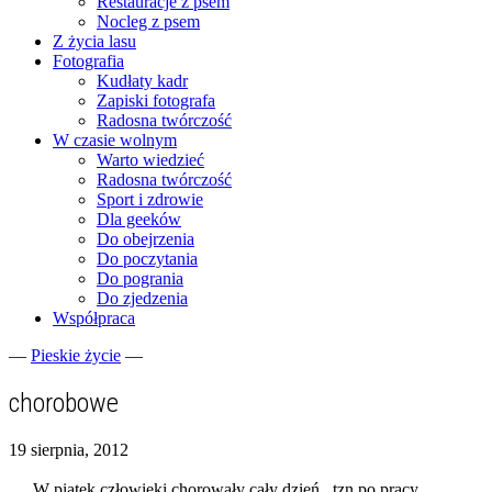
Restauracje z psem
Nocleg z psem
Z życia lasu
Fotografia
Kudłaty kadr
Zapiski fotografa
Radosna twórczość
W czasie wolnym
Warto wiedzieć
Radosna twórczość
Sport i zdrowie
Dla geeków
Do obejrzenia
Do poczytania
Do pogrania
Do zjedzenia
Współpraca
—
Pieskie życie
—
Fotograficzne zapiski dnia codziennego
zgranestado.pl
chorobowe
19 sierpnia, 2012
W piątek człowieki chorowały cały dzień.. tzn po pracy