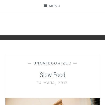
Skip
MENU
to
content
ZGRANESTADO.PL
FOTOGRAFICZNE ZAPISKI DNIA CODZIENNEGO
—
UNCATEGORIZED
—
Slow Food
14 MAJA, 2013