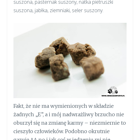
suszona, pasternak suszony, natka pietruszki
suszona, jabłka, ziemniaki, seler suszony.
Fakt, że nie ma wymienionych w składzie
żadnych „E”, a i mój nadwrażliwy brzucho nie
oburzył się na zmianę karmy – niezmiernie to
cieszyło człowieków. Podobno okrutnie
gazuję ^^ no i jak coś w jedzeniu mi nie