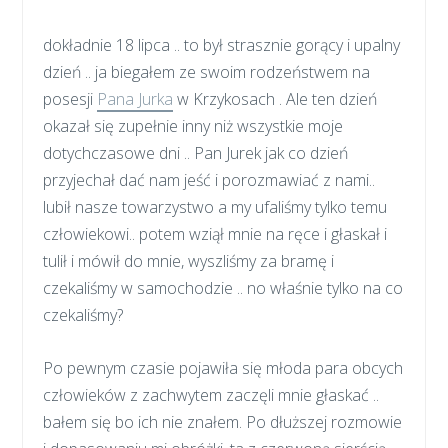
dokładnie 18 lipca .. to był strasznie gorący i upalny
dzień .. ja biegałem ze swoim rodzeństwem na
posesji
Pana Jurka
w Krzykosach . Ale ten dzień
okazał się zupełnie inny niż wszystkie moje
dotychczasowe dni .. Pan Jurek jak co dzień
przyjechał dać nam jeść i porozmawiać z nami..
lubił nasze towarzystwo a my ufaliśmy tylko temu
człowiekowi.. potem wziął mnie na ręce i głaskał i
tulił i mówił do mnie, wyszliśmy za bramę i
czekaliśmy w samochodzie .. no właśnie tylko na co
czekaliśmy?
Po pewnym czasie pojawiła się młoda para obcych
człowieków z zachwytem zaczęli mnie głaskać ..
bałem się bo ich nie znałem. Po dłuższej rozmowie