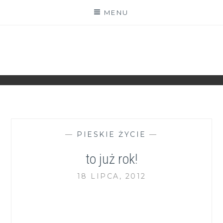
Skip
MENU
to
content
ZGRANESTADO.PL
FOTOGRAFICZNE ZAPISKI DNIA CODZIENNEGO
—
PIESKIE ŻYCIE
—
to już rok!
18 LIPCA, 2012