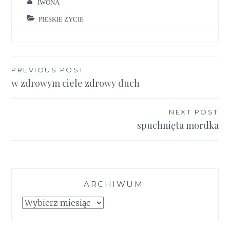
IWONA
PIESKIE ŻYCIE
Nawigacja
PREVIOUS POST
w zdrowym ciele zdrowy duch
wpisu
NEXT POST
spuchnięta mordka
ARCHIWUM:
Archiwum: