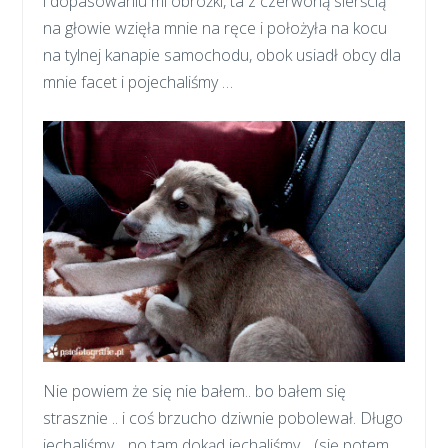
i dopasowaniu mi obróżki, ta z czerwoną sierścią
na głowie wzięła mnie na ręce i położyła na kocu
na tylnej kanapie samochodu, obok usiadł obcy dla
mnie facet i pojechaliśmy …
Nie powiem że się nie bałem.. bo bałem się
strasznie .. i coś brzucho dziwnie pobolewał. Długo
jechaliśmy .. no tam dokąd jechaliśmy .. (się potem