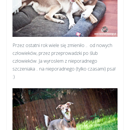
Przez ostatni rok wiele się zmieniło .. od nowych
człowieków, przez przeprowadzki po ślub
człowieków. Ja wyrosłem z nieporadnego
szczeniaka .. na nieporadnego (tylko czasami) psa!
:)