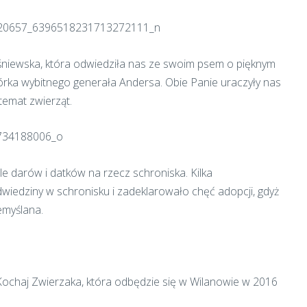
śniewska, która odwiedziła nas ze swoim psem o pięknym
órka wybitnego generała Andersa. Obie Panie uraczyły nas
emat zwierząt.
e darów i datków na rzecz schroniska. Kilka
wiedziny w schronisku i zadeklarowało chęć adopcji, gdyż
emyślana.
 Kochaj Zwierzaka, która odbędzie się w Wilanowie w 2016