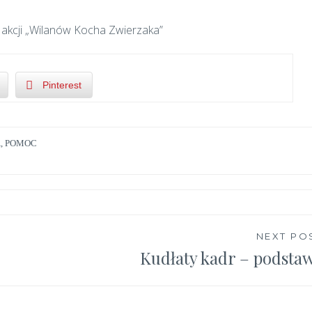
 akcji „Wilanów Kocha Zwierzaka”
Pinterest
A
,
POMOC
NEXT PO
Kudłaty kadr – podsta