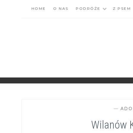
Skip
HOME
O NAS
PODRÓŻE
Z PSEM
to
content
ZGRANESTADO.PL
FOTOGRAFICZNE ZAPISKI DNIA CODZIENNEGO
—
ADO
Wilanów 