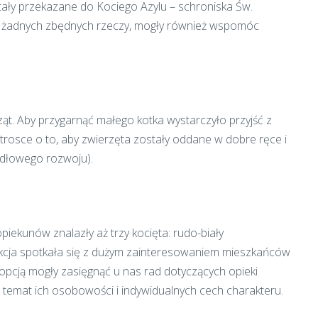
stały przekazane do Kociego Azylu – schroniska Św.
mu żadnych zbędnych rzeczy, mogły również wspomóc
ąt. Aby przygarnąć małego kotka wystarczyło przyjść z
trosce o to, aby zwierzęta zostały oddane w dobre ręce i
idłowego rozwoju).
iekunów znalazły aż trzy kocięta: rudo-biały
a akcja spotkała się z dużym zainteresowaniem mieszkańców
opcją mogły zasięgnąć u nas rad dotyczących opieki
a temat ich osobowości i indywidualnych cech charakteru.