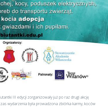
antki III edycji zorganizowały już po raz drugi akcję
czas wydarzenia była prowadzona zbiórka karmy, koców