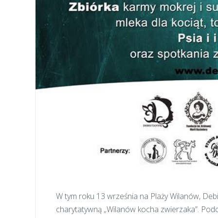
W tym roku 13 września na Plaży Wilanów, Debiut
charytatywną „Wilanów kocha zwierzaka”. Pod