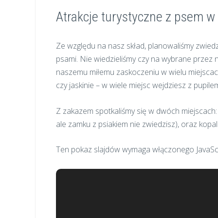
Atrakcje turystyczne z psem w
Ze względu na nasz skład, planowaliśmy zwied
psami. Nie wiedzieliśmy czy na wybrane przez 
naszemu miłemu zaskoczeniu w wielu miejscach 
czy jaskinie – w wiele miejsc wejdziesz z pupile
Z zakazem spotkaliśmy się w dwóch miejscach
ale zamku z psiakiem nie zwiedzisz), oraz kopaln
Ten pokaz slajdów wymaga włączonego JavaScr