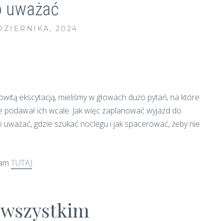
o uważać
DZIERNIKA, 2024
itą ekscytacją, mieliśmy w głowach dużo pytań, na które
e podawał ich wcale. Jak więc zaplanować wyjazd do
o uważać, gdzie szukać noclegu i jak spacerować, żeby nie
ałam
TUTAJ
.
 wszystkim