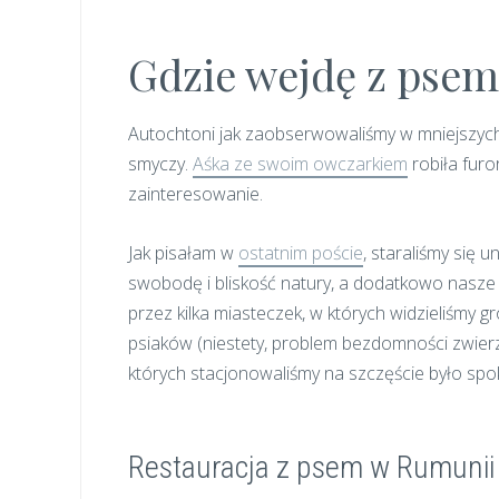
Gdzie wejdę z pse
Autochtoni jak zaobserwowaliśmy w mniejszyc
smyczy.
Aśka ze swoim owczarkiem
robiła furo
zainteresowanie.
Jak pisałam w
ostatnim poście
, staraliśmy się 
swobodę i bliskość natury, a dodatkowo nasze p
przez kilka miasteczek, w których widzieliśm
psiaków (niestety, problem bezdomności zwierzą
których stacjonowaliśmy na szczęście było spok
Restauracja z psem w Rumunii