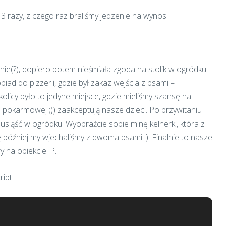
3 razy, z czego raz braliśmy jedzenie na wynos.
enie(?), dopiero potem nieśmiała zgoda na stolik w ogródku.
iad do pizzerii, gdzie był zakaz wejścia z psami –
olicy było to jedyne miejsce, gdzie mieliśmy szansę na
i pokarmowej ;)) zaakceptują nasze dzieci. Po przywitaniu
usiąść w ogródku. Wyobraźcie sobie minę kelnerki, która z
 później my wjechaliśmy z dwoma psami :). Finalnie to nasze
 na obiekcie :P.
ipt.