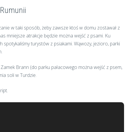
 Rumunii
zanie w taki sposób, żeby zawsze ktoś w domu zostawał z
nas mniejsze atrakcje będzie można wejść z psami. Ku
spotykaliśmy turystów z psiakami. Wąwozy, jezioro, parki
m.
: Zamek Brann (do parku pałacowego można wejść z psem,
ia soli w Turdzie.
ipt.