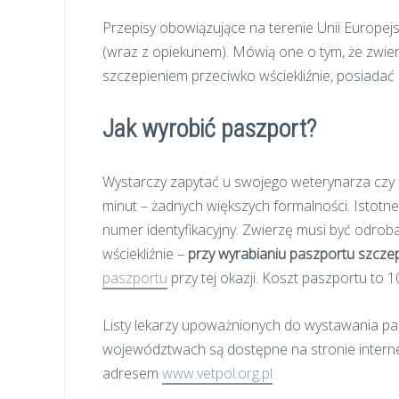
Przepisy obowiązujące na terenie Unii Europej
(wraz z opiekunem). Mówią one o tym, że zwie
szczepieniem przeciwko wściekliźnie, posiadać c
Jak wyrobić paszport?
Wystarczy zapytać u swojego weterynarza czy
minut – żadnych większych formalności. Istotne 
numer identyfikacyjny. Zwierzę musi być odrob
wściekliźnie –
przy wyrabianiu paszportu szczep
paszportu
przy tej okazji. Koszt paszportu to 1
Listy lekarzy upoważnionych do wystawania p
województwach są dostępne na stronie interne
adresem
www.vetpol.org.pl