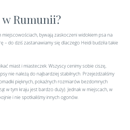
m w Rumunii?
h miejscowościach, bywają zaskoczeni widokiem psa na
rę – do dziś zastanawiamy się dlaczego Heidi budziła takie
unikać miast i miasteczek. Wszyscy cenimy sobie ciszę,
sy nie należą do najbardziej stabilnych. Przejeżdżaliśmy
y gromadki pięknych, pokaźnych rozmiarów bezdomnych
t w tym kraju jest bardzo duży). Jednak w miejscach, w
ojnie i nie spotkaliśmy innych ogonów.