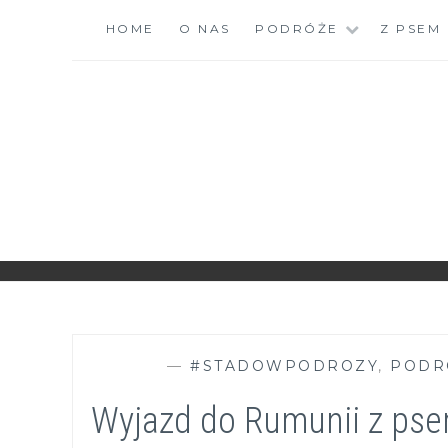
Skip
HOME
O NAS
PODRÓŻE
Z PSEM
to
content
ZGRANESTADO.PL
FOTOGRAFICZNE ZAPISKI DNIA CODZIENNEGO
—
#STADOWPODROZY
,
PODR
Wyjazd do Rumunii z pse