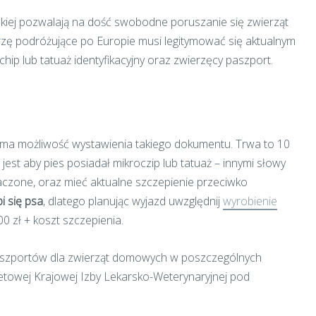
skiej pozwalają na dość swobodne poruszanie się zwierząt
rzę podróżujące po Europie musi legitymować się aktualnym
hip lub tatuaż identyfikacyjny oraz zwierzęcy paszport.
 ma możliwość wystawienia takiego dokumentu. Trwa to 10
jest aby pies posiadał mikroczip lub tatuaż – innymi słowy
aczone, oraz mieć aktualne szczepienie przeciwko
i się psa
, dlatego planując wyjazd uwzględnij
wyrobienie
00 zł + koszt szczepienia.
aszportów dla zwierząt domowych w poszczególnych
towej Krajowej Izby Lekarsko-Weterynaryjnej pod