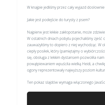
W knajpie jedliśmy przez cały wyjazd dosłownie 
Jakie jest podejście do turysty z psem?
Najpierw jest lekkie zakłopotanie, może zdziwi
W ostatnich dniach pobytu pojechaliśmy zjeść ob
zauważyliśmy to dopiero z niej wychodząc. W ok
ciepły posiłek, który (pamiętajmy o wybiórczośc
się, obsługa z lekkim dystansem pozwoliła nam 
powątpiewaniem wpuściła wielką Heidi, a chwilę
ogony reprezentowały najwyższy poziom kultury
Ten pokaz slajdów wymaga włączonego JavaScr