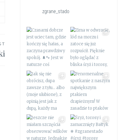
zgrane_stado
ST
ki