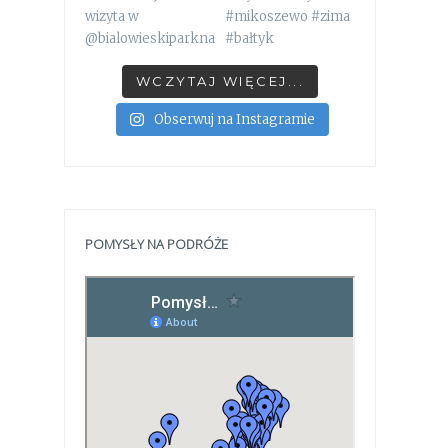
WCZYTAJ WIĘCEJ...
Obserwuj na Instagramie
POMYSŁY NA PODRÓŻE