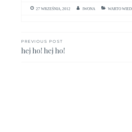
27 WRZEŚNIA, 2012
IWONA
WARTO WIED
Nawigacja
PREVIOUS POST
hej ho! hej ho!
wpisu