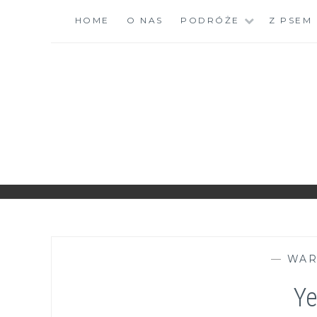
Skip
HOME
O NAS
PODRÓŻE
Z PSEM
to
content
ZGRANESTADO.PL
FOTOGRAFICZNE ZAPISKI DNIA CODZIENNEGO
—
WAR
Ye