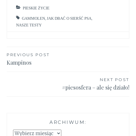
PIESKIE ŻYCIE
GAMMOLEN
,
JAK DBAĆ O SIERŚĆ PSA
,
NASZE TESTY
Nawigacja
PREVIOUS POST
Kampinos
wpisu
NEXT POST
#piesosfera – ale się działo!
ARCHIWUM:
Archiwum: