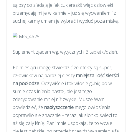
są psy co zjadają je jak cukieraski) więc człowieki
przemycają mi je w karmie – już się wycwaniłem i z
suchej karmy umiem je wybrać i wypluć poza miskę.
Suplement zjadam wg. wytycznych: 3 tabletki/dzień.
Po miesiącu mogę stwierdzić że efekty są super,
człowieków najbardziej cieszy
mniejsza ilość sierści
na podłodze
. Oczywiście i tak włosie gubię bo w
sumie czas lnienia nastał, ale jest tego
zdecydowanie mniej niż zwykle. Muszę Wam
powiedzieć, że
nabłyszczenie
mego owłosienia
poprawiło się znacznie – teraz jak słonko świeci to
aż się cały lśnię. Pani mnie uspokaja, że to wcale
nie jest babskie, bo przecież prawdziwy samiec alfa