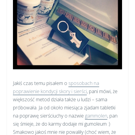
Jakiś czas temu pisałem o
sposobach na
poprawienie kondycji skory i sierści
, pani mówi, że
większość metod działa także u ludzi – sama
próbowała. Ja od około miesiąca zjadam tabletki
na poprawę sierściuchy o nazwie
gammolen
, pan
się śmieje, że do karmy dodaje mi gumoleum :)
Smakowo jakoś mnie nie powaliły (choć wiem, że