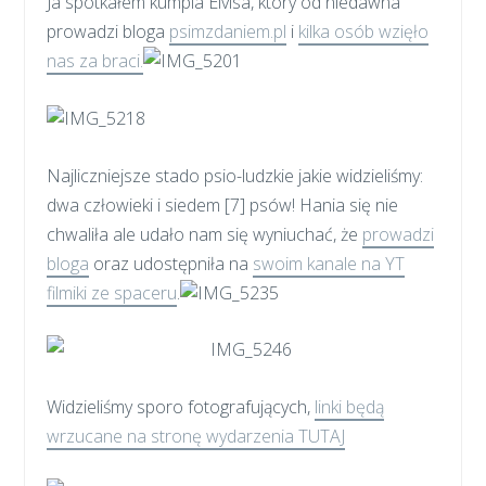
Ja spotkałem kumpla Elvisa, który od niedawna
prowadzi bloga
psimzdaniem.pl
i
kilka osób wzięło
nas za braci.
Najliczniejsze stado psio-ludzkie jakie widzieliśmy:
dwa człowieki i siedem [7] psów! Hania się nie
chwaliła ale udało nam się wyniuchać, że
prowadzi
bloga
oraz udostępniła na
swoim kanale na YT
filmiki ze spaceru
.
Widzieliśmy sporo fotografujących,
linki będą
wrzucane na stronę wydarzenia TUTAJ