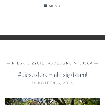
Skip
MENU
to
content
ZGRANESTADO.PL
FOTOGRAFICZNE ZAPISKI DNIA CODZIENNEGO
—
PIESKIE ŻYCIE
,
PSOLUBNE MIEJSCA
—
#piesosfera – ale się działo!
14 KWIETNIA, 2014