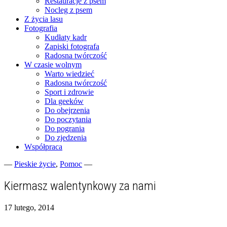
Restauracje z psem
Nocleg z psem
Z życia lasu
Fotografia
Kudłaty kadr
Zapiski fotografa
Radosna twórczość
W czasie wolnym
Warto wiedzieć
Radosna twórczość
Sport i zdrowie
Dla geeków
Do obejrzenia
Do poczytania
Do pogrania
Do zjedzenia
Współpraca
—
Pieskie życie
,
Pomoc
—
Fotograficzne zapiski dnia codziennego
zgranestado.pl
Kiermasz walentynkowy za nami
17 lutego, 2014