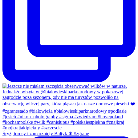
Śryż, torosy i zamarznięty Bałtyk ❄ #zgrane