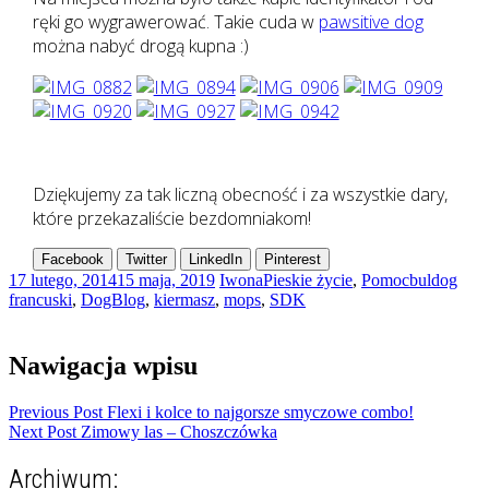
ręki go wygrawerować. Takie cuda w
pawsitive dog
można nabyć drogą kupna :)
Dziękujemy za tak liczną obecność i za wszystkie dary,
które przekazaliście bezdomniakom!
Facebook
Twitter
LinkedIn
Pinterest
17 lutego, 2014
15 maja, 2019
Iwona
Pieskie życie
,
Pomoc
buldog
francuski
,
DogBlog
,
kiermasz
,
mops
,
SDK
Nawigacja wpisu
Previous Post
Flexi i kolce to najgorsze smyczowe combo!
Next Post
Zimowy las – Choszczówka
Archiwum: