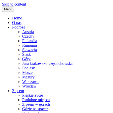
Skip to content
Menu
Home
O nas
Podróże
Austria
Czechy
Finlandia
Rumunia
Słowacja
Śląsk
Góry
Jura krakowsko-częstochowska
Podlasie
Morze
Mazury
Warszawa
Wrocław
Z psem
Pieskie życie
Psolubne miejsca
Z psem w górach
Gdzie na spacer