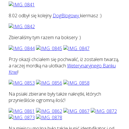
8.02 odbył się kolejny
DogBlogowy
kiermasz :)
Zbieraliśmy tym razem na boksery :)
Przy okazji chciałem się pochwalić, iż zostałem twarzą,
a raczej mordką na ulotkach
Weterynaryjnego Banku
Krwi
!
Na psiaki zbierane były także nakrętki, których
przynieśliście ogromną ilość!
Na miejscu można było także kupić identyfikator i od