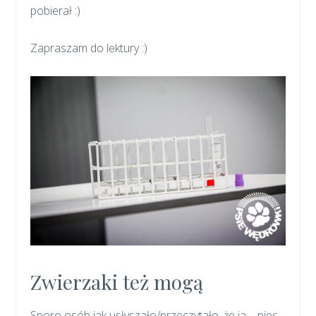
pobierał :)
Zapraszam do lektury :)
Zwierzaki też mogą
Sporo osób jak usłyszało/przeczytało, że ja – pies,