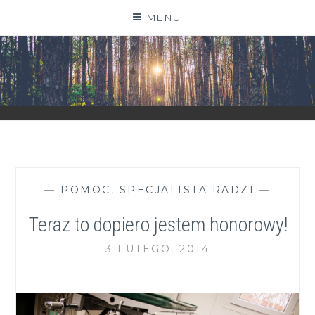
Skip
MENU
to
content
ZGRANESTADO.PL
FOTOGRAFICZNE ZAPISKI DNIA CODZIENNEGO
—
POMOC
,
SPECJALISTA RADZI
—
Teraz to dopiero jestem honorowy!
3 LUTEGO, 2014