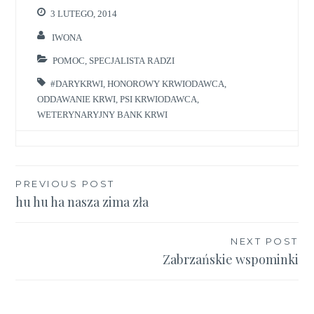
3 LUTEGO, 2014
IWONA
POMOC
,
SPECJALISTA RADZI
#DARYKRWI
,
HONOROWY KRWIODAWCA
,
ODDAWANIE KRWI
,
PSI KRWIODAWCA
,
WETERYNARYJNY BANK KRWI
Nawigacja
PREVIOUS POST
hu hu ha nasza zima zła
wpisu
NEXT POST
Zabrzańskie wspominki