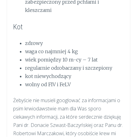
zabezpieczony przed pchłami i
kleszczami
Kot
zdrowy
waga co najmniej 4 kg
wiek pomiędzy 10 m-cy – 7 lat
regularnie odrobaczany i szczepiony
kot niewychodzący
wolny od FIV i FeLV
Żebyście nie musieli googlować za informacjami o
psim krwiodawstwie mam dla Was sporo
ciekawych informacji, za które serdecznie dziękuję
Pani dr. Donacie Szwast-Baczyńskiej oraz Panu dr.
Robertowi Marczakowi, który osobiście krew mi