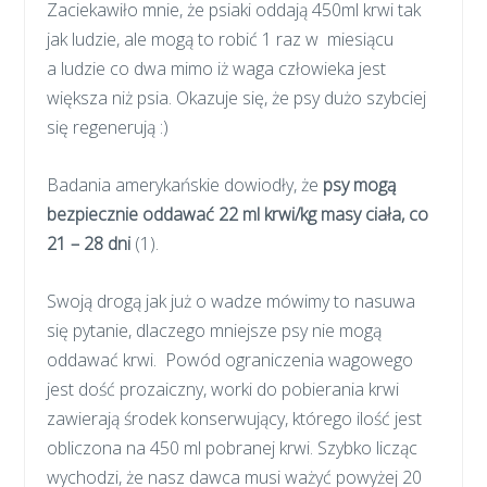
Zaciekawiło mnie, że psiaki oddają 450ml krwi tak
jak ludzie, ale mogą to robić 1 raz w miesiącu
a
ludzie co dwa mimo iż waga człowieka jest
większa niż psia. Okazuje się, że psy dużo szybciej
się regenerują :)
Badania amerykańskie dowiodły, że
psy mogą
bezpiecznie oddawać 22 ml krwi/kg masy ciała, co
21 – 28 dni
(1).
Swoją drogą jak już o wadze mówimy to nasuwa
się pytanie, dlaczego mniejsze psy nie mogą
oddawać krwi. Powód ograniczenia wagowego
jest dość prozaiczny, worki do pobierania krwi
zawierają środek konserwujący, którego ilość jest
obliczona na 450 ml pobranej krwi. Szybko licząc
wychodzi, że nasz dawca musi ważyć powyżej 20