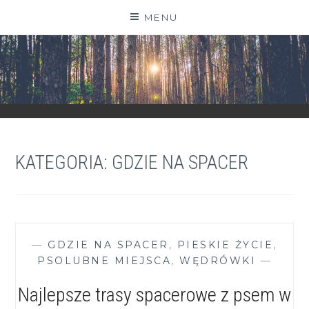
Skip
MENU
to
content
ZGRANESTADO.PL
FOTOGRAFICZNE ZAPISKI DNIA CODZIENNEGO
KATEGORIA:
GDZIE NA SPACER
—
GDZIE NA SPACER
,
PIESKIE ŻYCIE
,
PSOLUBNE MIEJSCA
,
WĘDRÓWKI
—
Najlepsze trasy spacerowe z psem w