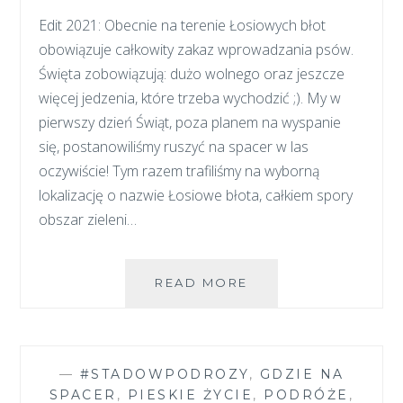
Edit 2021: Obecnie na terenie Łosiowych błot
obowiązuje całkowity zakaz wprowadzania psów.
Święta zobowiązują: dużo wolnego oraz jeszcze
więcej jedzenia, które trzeba wychodzić ;). My w
pierwszy dzień Świąt, poza planem na wyspanie
się, postanowiliśmy ruszyć na spacer w las
oczywiście! Tym razem trafiliśmy na wyborną
lokalizację o nazwie Łosiowe błota, całkiem spory
obszar zieleni…
ŁOSIOWE
READ MORE
BŁOTA
–
WARSZAWSKIE
TERENY
—
#STADOWPODROZY
,
GDZIE NA
SPACEROWE
SPACER
,
PIESKIE ŻYCIE
,
PODRÓŻE
,