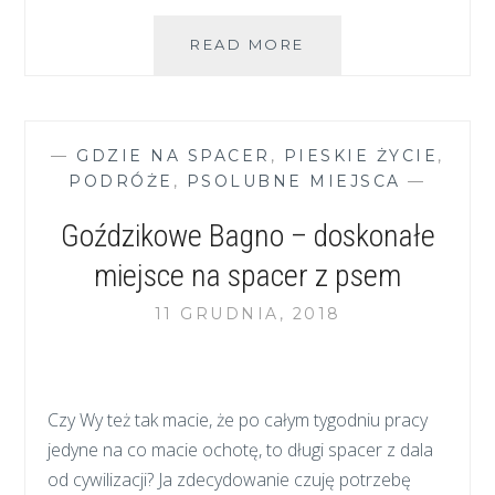
NAJPIĘKNIEJSZE
READ MORE
PODWARSZAWSKIE
MIEJSCA
NA
SPACER
—
GDZIE NA SPACER
,
PIESKIE ŻYCIE
,
Z
PODRÓŻE
,
PSOLUBNE MIEJSCA
—
PSEM
Goździkowe Bagno – doskonałe
miejsce na spacer z psem
11 GRUDNIA, 2018
Czy Wy też tak macie, że po całym tygodniu pracy
jedyne na co macie ochotę, to długi spacer z dala
od cywilizacji? Ja zdecydowanie czuję potrzebę