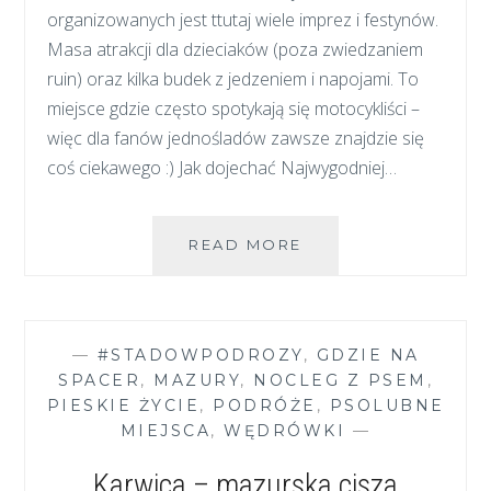
organizowanych jest ttutaj wiele imprez i festynów.
Masa atrakcji dla dzieciaków (poza zwiedzaniem
ruin) oraz kilka budek z jedzeniem i napojami. To
miejsce gdzie często spotykają się motocykliści –
więc dla fanów jednośladów zawsze znajdzie się
coś ciekawego :) Jak dojechać Najwygodniej…
RUINY
READ MORE
ZAMKU
W
CHUDOWIE
—
#STADOWPODROZY
,
GDZIE NA
SPACER
,
MAZURY
,
NOCLEG Z PSEM
,
PIESKIE ŻYCIE
,
PODRÓŻE
,
PSOLUBNE
MIEJSCA
,
WĘDRÓWKI
—
Karwica – mazurska cisza