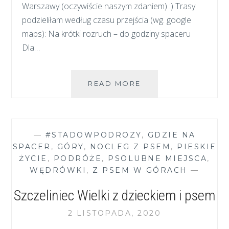
Warszawy (oczywiście naszym zdaniem) :) Trasy
podzieliłam według czasu przejścia (wg. google
maps): Na krótki rozruch – do godziny spaceru
Dla…
NAJLEPSZE
READ MORE
TRASY
SPACEROWE
Z
PSEM
—
#STADOWPODROZY
,
GDZIE NA
W
SPACER
,
GÓRY
,
NOCLEG Z PSEM
,
PIESKIE
OKOLICACH
ŻYCIE
,
PODRÓŻE
,
PSOLUBNE MIEJSCA
,
WARSZAWY
WĘDRÓWKI
,
Z PSEM W GÓRACH
—
Szczeliniec Wielki z dzieckiem i psem
2 LISTOPADA, 2020