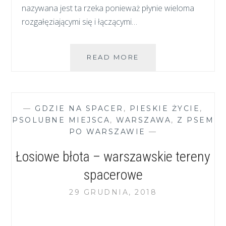
nazywana jest ta rzeka ponieważ płynie wieloma
rozgałęziającymi się i łączącymi…
NAREW
READ MORE
–
DOSKONAŁE
MIEJSCE
NA
—
GDZIE NA SPACER
,
PIESKIE ŻYCIE
,
SPACER
PSOLUBNE MIEJSCA
,
WARSZAWA
,
Z PSEM
PO WARSZAWIE
—
Łosiowe błota – warszawskie tereny
spacerowe
29 GRUDNIA, 2018