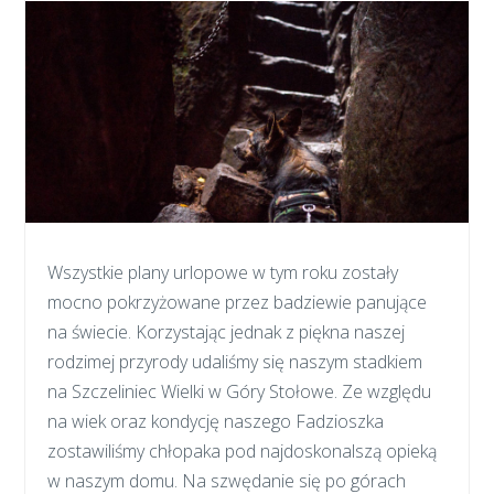
Wszystkie plany urlopowe w tym roku zostały
mocno pokrzyżowane przez badziewie panujące
na świecie. Korzystając jednak z piękna naszej
rodzimej przyrody udaliśmy się naszym stadkiem
na Szczeliniec Wielki w Góry Stołowe. Ze względu
na wiek oraz kondycję naszego Fadzioszka
zostawiliśmy chłopaka pod najdoskonalszą opieką
w naszym domu. Na szwędanie się po górach