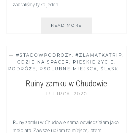
zabraliśmy tylko jeden…
SZCZELINIEC
READ MORE
WIELKI
Z
DZIECKIEM
I
—
#STADOWPODROZY
,
#ZLAMATKATRIP
,
PSEM
GDZIE NA SPACER
,
PIESKIE ŻYCIE
,
PODRÓŻE
,
PSOLUBNE MIEJSCA
,
ŚLĄSK
—
Ruiny zamku w Chudowie
13 LIPCA, 2020
Ruiny zamku w Chudowie sama odwiedziałam jako
małolata. Zawsze ubiłam to miejsce, latem