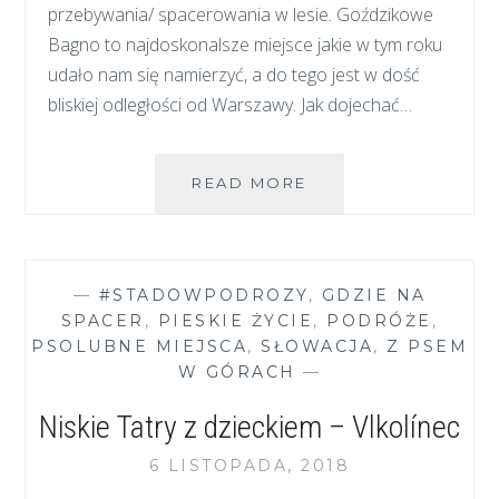
przebywania/ spacerowania w lesie. Goździkowe
Bagno to najdoskonalsze miejsce jakie w tym roku
udało nam się namierzyć, a do tego jest w dość
bliskiej odległości od Warszawy. Jak dojechać…
GOŹDZIKOWE
READ MORE
BAGNO
–
DOSKONAŁE
MIEJSCE
—
#STADOWPODROZY
,
GDZIE NA
NA
SPACER
,
PIESKIE ŻYCIE
,
PODRÓŻE
,
SPACER
PSOLUBNE MIEJSCA
,
SŁOWACJA
,
Z PSEM
Z
W GÓRACH
—
PSEM
Niskie Tatry z dzieckiem – Vlkolínec
6 LISTOPADA, 2018