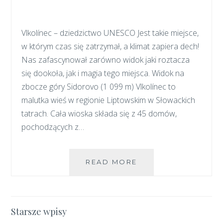
Vlkolínec – dziedzictwo UNESCO Jest takie miejsce,
w którym czas się zatrzymał, a klimat zapiera dech!
Nas zafascynował zarówno widok jaki roztacza
się dookoła, jak i magia tego miejsca. Widok na
zbocze góry Sidorovo (1 099 m) Vlkolínec to
malutka wieś w regionie Liptowskim w Słowackich
tatrach. Cała wioska składa się z 45 domów,
pochodzących z…
NISKIE
READ MORE
TATRY
Z
DZIECKIEM
–
Nawigacja
Starsze wpisy
VLKOLÍNEC