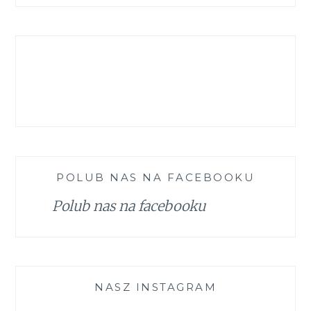
zgranestado
zgrane_stado
jafrelka
iwonastepajtis
psiewedrowki
na
na
na
na
na
Facebook
Instagram
Pinterest
LinkedIn
YouTube
POLUB NAS NA FACEBOOKU
Polub nas na facebooku
NASZ INSTAGRAM