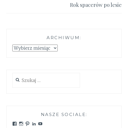
Rok spacerów po lesie
ARCHIWUM:
Archiwum:
Szukaj:
NASZE SOCIALE:
Zobacz
Zobacz
Zobacz
Zobacz
Zobacz