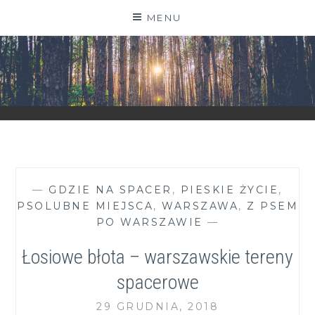
Skip
MENU
to
content
ZGRANESTADO.PL
FOTOGRAFICZNE ZAPISKI DNIA CODZIENNEGO
—
GDZIE NA SPACER
,
PIESKIE ŻYCIE
,
PSOLUBNE MIEJSCA
,
WARSZAWA
,
Z PSEM
PO WARSZAWIE
—
Łosiowe błota – warszawskie tereny
spacerowe
29 GRUDNIA, 2018