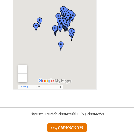
Używam Twoich ciasteczek! Lubię ciasteczka!
ok, OMNOMNOM
Proudly powered by WordPress
|
Theme: Anissa by
AlienWP
.