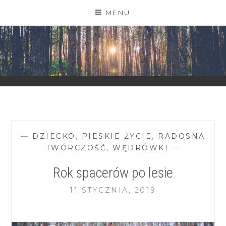
Skip
MENU
to
content
ZGRANESTADO.PL
FOTOGRAFICZNE ZAPISKI DNIA CODZIENNEGO
—
DZIECKO
,
PIESKIE ŻYCIE
,
RADOSNA
TWÓRCZOŚĆ
,
WĘDRÓWKI
—
Rok spacerów po lesie
11 STYCZNIA, 2019