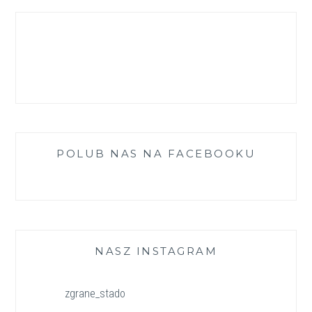
Facebook
Instagram
Pinterest
LinkedIn
YouTube
POLUB NAS NA FACEBOOKU
NASZ INSTAGRAM
zgrane_stado