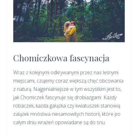
Chomiczkowa fascynacja
Wraz z kolejnymi odkrywanymi przez nas leśnymi
miejscami, czujemy coraz większą chęć obcowania
z naturą. Najgenialniejsze w tym wszystkim jest to,
jak Chomiczek fascynuje się drobiazgami. Każdy
robaczek, każda gałązka czy kwiatuszek stanowią
zalążek mnóstwa niesamowitych historii, które po
całym dniu wrażeń opowiadane są do snu.