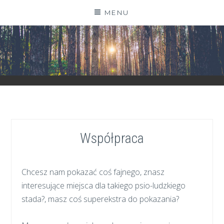
Skip
MENU
to
content
ZGRANESTADO.PL
FOTOGRAFICZNE ZAPISKI DNIA CODZIENNEGO
Współpraca
Chcesz nam pokazać coś fajnego, znasz
interesujące miejsca dla takiego psio-ludzkiego
stada?, masz coś superekstra do pokazania?